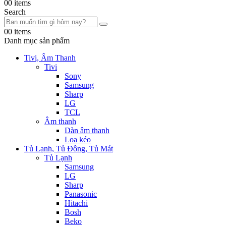
0
0 items
Search
0
0 items
Danh mục sản phẩm
Tivi, Âm Thanh
Tivi
Sony
Samsung
Sharp
LG
TCL
Âm thanh
Dàn âm thanh
Loa kéo
Tủ Lạnh, Tủ Đông, Tủ Mát
Tủ Lạnh
Samsung
LG
Sharp
Panasonic
Hitachi
Bosh
Beko