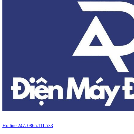
Hotline 247: 0865.111.533