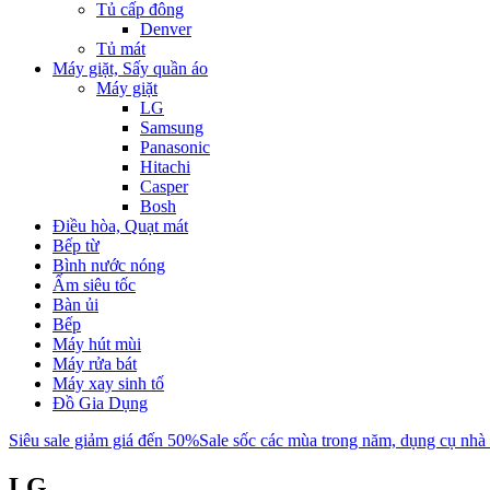
Tủ cấp đông
Denver
Tủ mát
Máy giặt, Sấy quần áo
Máy giặt
LG
Samsung
Panasonic
Hitachi
Casper
Bosh
Điều hòa, Quạt mát
Bếp từ
Bình nước nóng
Ấm siêu tốc
Bàn ủi
Bếp
Máy hút mùi
Máy rửa bát
Máy xay sinh tố
Đồ Gia Dụng
Siêu sale giảm giá đến 50%
Sale sốc các mùa trong năm, dụng cụ nhà
LG