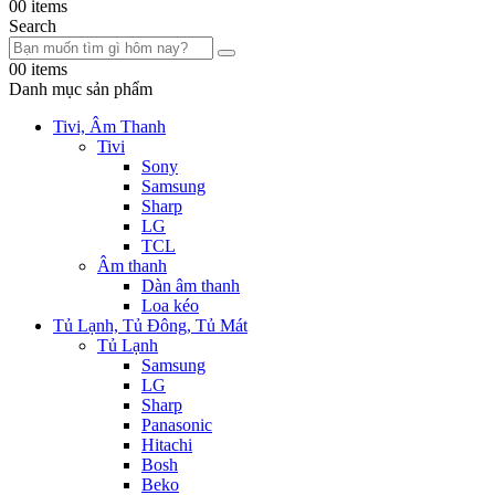
0
0 items
Search
0
0 items
Danh mục sản phẩm
Tivi, Âm Thanh
Tivi
Sony
Samsung
Sharp
LG
TCL
Âm thanh
Dàn âm thanh
Loa kéo
Tủ Lạnh, Tủ Đông, Tủ Mát
Tủ Lạnh
Samsung
LG
Sharp
Panasonic
Hitachi
Bosh
Beko