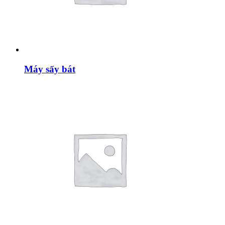
Máy sấy bát