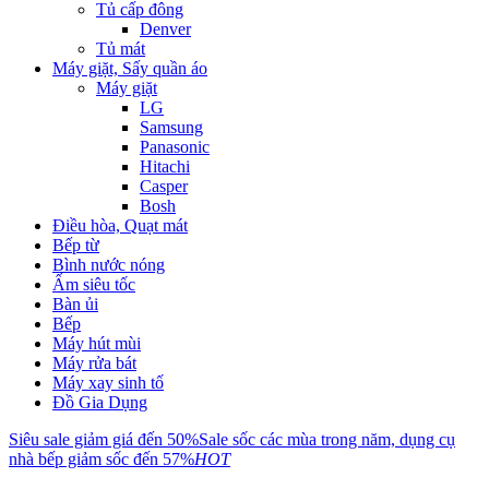
Tủ cấp đông
Denver
Tủ mát
Máy giặt, Sấy quần áo
Máy giặt
LG
Samsung
Panasonic
Hitachi
Casper
Bosh
Điều hòa, Quạt mát
Bếp từ
Bình nước nóng
Ấm siêu tốc
Bàn ủi
Bếp
Máy hút mùi
Máy rửa bát
Máy xay sinh tố
Đồ Gia Dụng
Siêu sale giảm giá đến 50%
Sale sốc các mùa trong năm, dụng cụ
nhà bếp giảm sốc đến 57%
HOT