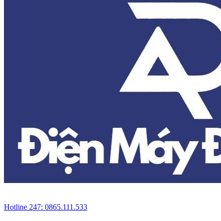
Hotline 247: 0865.111.533