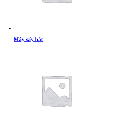
Máy sấy bát