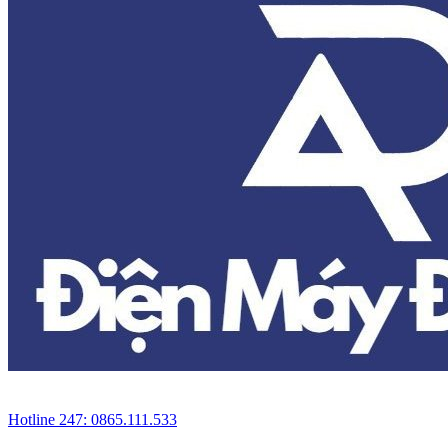
Hotline 247: 0865.111.533