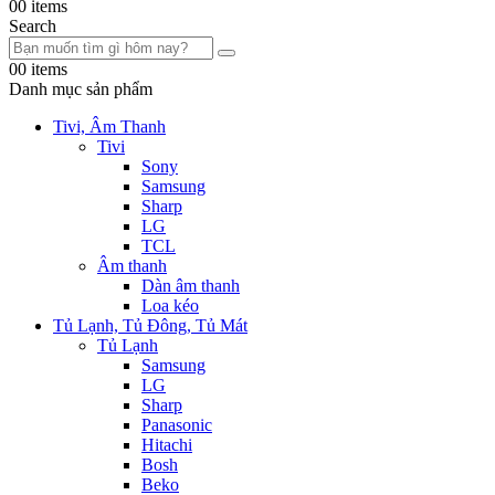
0
0 items
Search
0
0 items
Danh mục sản phẩm
Tivi, Âm Thanh
Tivi
Sony
Samsung
Sharp
LG
TCL
Âm thanh
Dàn âm thanh
Loa kéo
Tủ Lạnh, Tủ Đông, Tủ Mát
Tủ Lạnh
Samsung
LG
Sharp
Panasonic
Hitachi
Bosh
Beko