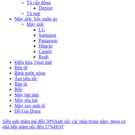
Tủ cấp đông
Denver
Tủ mát
Máy giặt, Sấy quần áo
Máy giặt
LG
Samsung
Panasonic
Hitachi
Casper
Bosh
Điều hòa, Quạt mát
Bếp từ
Bình nước nóng
Ấm siêu tốc
Bàn ủi
Bếp
Máy hút mùi
Máy rửa bát
Máy xay sinh tố
Đồ Gia Dụng
Siêu sale giảm giá đến 50%
Sale sốc các mùa trong năm, dụng cụ
nhà bếp giảm sốc đến 57%
HOT