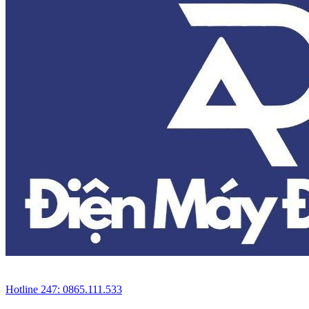
Hotline 247: 0865.111.533