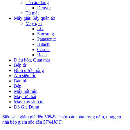
Tủ cấp đông
Denver
Tủ mát
Máy giặt, Sấy quần áo
Máy giặt
LG
Samsung
Panasonic
Hitachi
Casper
Bosh
Điều hòa, Quạt mát
Bếp từ
Bình nước nóng
Ấm siêu tốc
Bàn ủi
Bếp
Máy hút mùi
Máy rửa bát
Máy xay sinh tố
Đồ Gia Dụng
Siêu sale giảm giá đến 50%
Sale sốc các mùa trong năm, dụng cụ
nhà bếp giảm sốc đến 57%
HOT