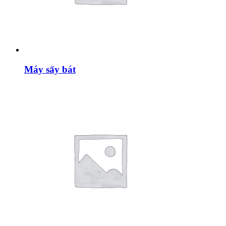
Máy sấy bát