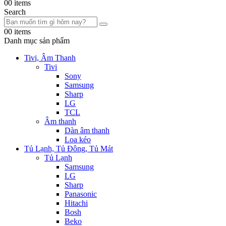
0
0 items
Search
0
0 items
Danh mục sản phẩm
Tivi, Âm Thanh
Tivi
Sony
Samsung
Sharp
LG
TCL
Âm thanh
Dàn âm thanh
Loa kéo
Tủ Lạnh, Tủ Đông, Tủ Mát
Tủ Lạnh
Samsung
LG
Sharp
Panasonic
Hitachi
Bosh
Beko