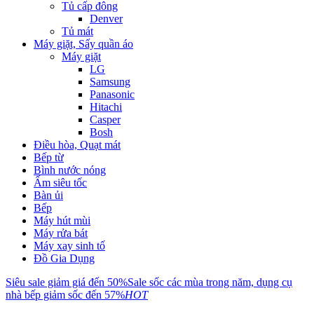
Tủ cấp đông
Denver
Tủ mát
Máy giặt, Sấy quần áo
Máy giặt
LG
Samsung
Panasonic
Hitachi
Casper
Bosh
Điều hòa, Quạt mát
Bếp từ
Bình nước nóng
Ấm siêu tốc
Bàn ủi
Bếp
Máy hút mùi
Máy rửa bát
Máy xay sinh tố
Đồ Gia Dụng
Siêu sale giảm giá đến 50%
Sale sốc các mùa trong năm, dụng cụ
nhà bếp giảm sốc đến 57%
HOT