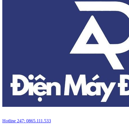
Hotline 247: 0865.111.533