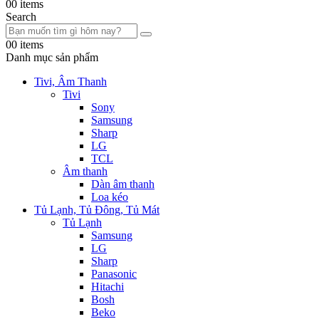
0
0 items
Search
0
0 items
Danh mục sản phẩm
Tivi, Âm Thanh
Tivi
Sony
Samsung
Sharp
LG
TCL
Âm thanh
Dàn âm thanh
Loa kéo
Tủ Lạnh, Tủ Đông, Tủ Mát
Tủ Lạnh
Samsung
LG
Sharp
Panasonic
Hitachi
Bosh
Beko