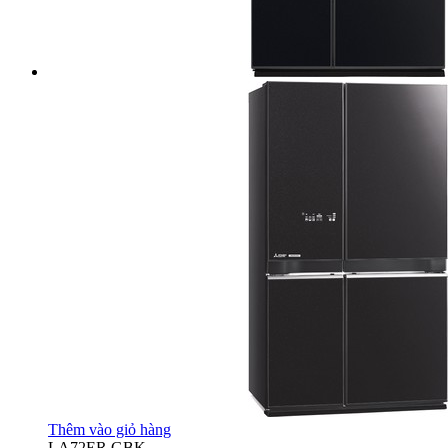
Thêm vào giỏ hàng
LA72ER GBK