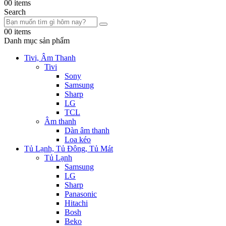
0
0 items
Search
0
0 items
Danh mục sản phẩm
Tivi, Âm Thanh
Tivi
Sony
Samsung
Sharp
LG
TCL
Âm thanh
Dàn âm thanh
Loa kéo
Tủ Lạnh, Tủ Đông, Tủ Mát
Tủ Lạnh
Samsung
LG
Sharp
Panasonic
Hitachi
Bosh
Beko