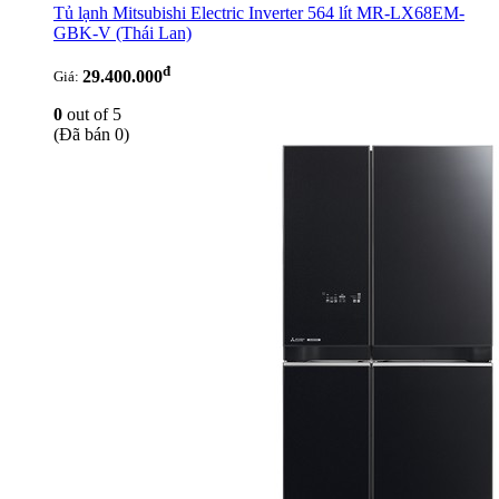
Tủ lạnh Mitsubishi Electric Inverter 564 lít MR-LX68EM-
GBK-V
(Thái Lan)
đ
29.400.000
Giá:
0
out of 5
(Đã bán 0)