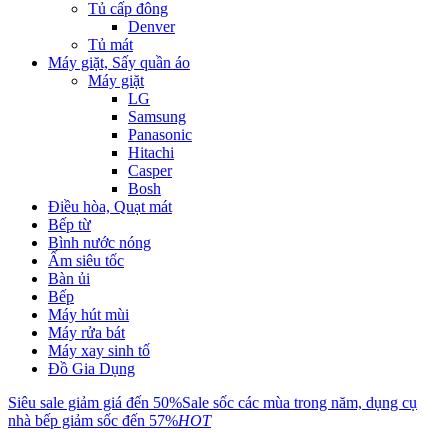
Tủ cấp đông
Denver
Tủ mát
Máy giặt, Sấy quần áo
Máy giặt
LG
Samsung
Panasonic
Hitachi
Casper
Bosh
Điều hòa, Quạt mát
Bếp từ
Bình nước nóng
Ấm siêu tốc
Bàn ủi
Bếp
Máy hút mùi
Máy rửa bát
Máy xay sinh tố
Đồ Gia Dụng
Siêu sale giảm giá đến 50%
Sale sốc các mùa trong năm, dụng cụ
nhà bếp giảm sốc đến 57%
HOT