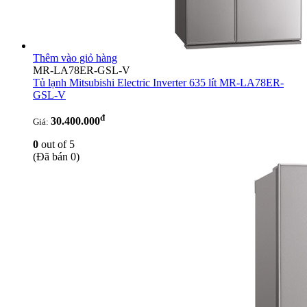
Thêm vào giỏ hàng
MR-LA78ER-GSL-V
Tủ lạnh Mitsubishi Electric Inverter 635 lít MR-LA78ER-
GSL-V
đ
30.400.000
Giá:
0
out of 5
(Đã bán 0)