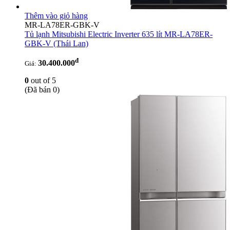
Thêm vào giỏ hàng
MR-LA78ER-GBK-V
Tủ lạnh Mitsubishi Electric Inverter 635 lít MR-LA78ER-
GBK-V
(Thái Lan)
đ
30.400.000
Giá:
0
out of 5
(Đã bán 0)