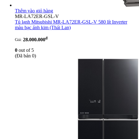
Thêm vào giỏ hàng
MR-LA72ER-GSL-V
Tủ lạnh Mitsubishi MR-LA72ER-GSL-V 580 lít Inverter
màu bạc ánh kim
(Thái Lan)
đ
28.000.000
Giá:
0
out of 5
(Đã bán 0)