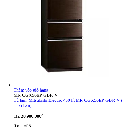
Thêm vào giỏ hàng
MR-CGX56EP-GBR-V
Tủ lạnh Mitsubishi Electric 450 lít MR-CGX56EP-GBR-V
(
Thái Lan)
đ
20.900.000
Giá:
0
out of 5