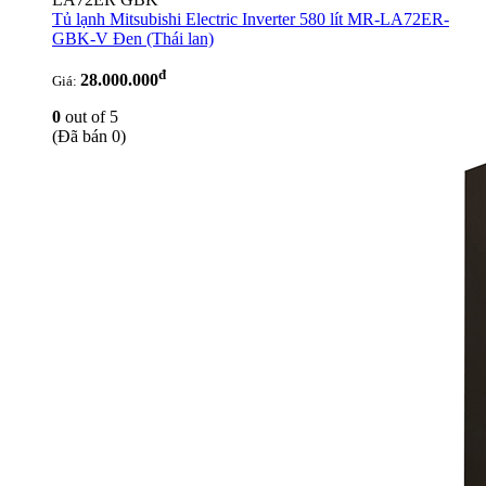
Tủ lạnh Mitsubishi Electric Inverter 580 lít MR-LA72ER-
GBK-V Đen
(Thái lan)
đ
28.000.000
Giá:
0
out of 5
(Đã bán 0)