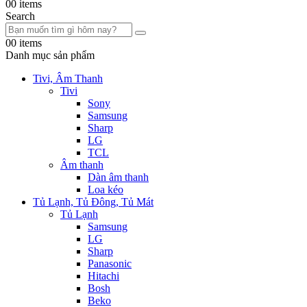
0
0 items
Search
0
0 items
Danh mục sản phẩm
Tivi, Âm Thanh
Tivi
Sony
Samsung
Sharp
LG
TCL
Âm thanh
Dàn âm thanh
Loa kéo
Tủ Lạnh, Tủ Đông, Tủ Mát
Tủ Lạnh
Samsung
LG
Sharp
Panasonic
Hitachi
Bosh
Beko