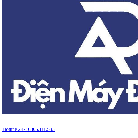
Hotline 247: 0865.111.533