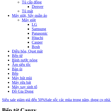
Tủ cấp đông
Denver
Tủ mát
Máy giặt, Sấy quần áo
Máy giặt
LG
Samsung
Panasonic
Hitachi
Casper
Bosh
Điều hòa, Quạt mát
Bếp từ
Bình nước nóng
Ấm siêu tốc
Bàn ủi
Bếp
Máy hút mùi
Máy rửa bát
Máy xay sinh tố
Đồ Gia Dụng
Siêu sale giảm giá đến 50%
Sale sốc các mùa trong năm, dụng cụ nhà
Bếp từ Canzy