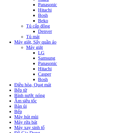
Panasonic
Hitachi
Bosh
Beko
Tủ cấp đông
Denver
Tủ mát
Máy giặt, Sấy quần áo
Máy giặt
LG
Samsung
Panasonic
Hitachi
Casper
Bosh
Điều hòa, Quạt mát
Bếp từ
Bình nước nóng
Ấm siêu tốc
Bàn ủi
Bếp
Máy hút mùi
Máy rửa bát
Máy xay sinh tố
Đồ Gia Dụng