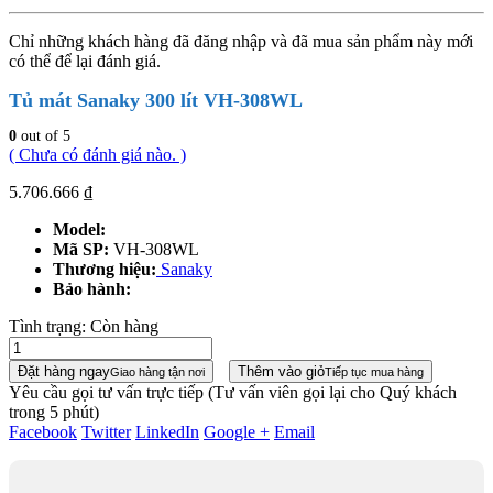
Chỉ những khách hàng đã đăng nhập và đã mua sản phẩm này mới
có thể để lại đánh giá.
Tủ mát Sanaky 300 lít VH-308WL
0
out of 5
( Chưa có đánh giá nào. )
5.706.666
₫
Model:
Mã SP:
VH-308WL
Thương hiệu:
Sanaky
Bảo hành:
Tình trạng:
Còn hàng
Đặt hàng ngay
Thêm vào giỏ
Giao hàng tận nơi
Tiếp tục mua hàng
Yêu cầu gọi tư vấn trực tiếp
(Tư vấn viên gọi lại cho Quý khách
trong 5 phút)
Facebook
Twitter
LinkedIn
Google +
Email