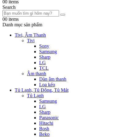
0
0 items
Search
0
0 items
Danh mục sản phẩm
Tivi, Âm Thanh
Tivi
Sony
Samsung
Sharp
LG
TCL
Âm thanh
Dàn âm thanh
Loa kéo
Tủ Lạnh, Tủ Đông, Tủ Mát
Tủ Lạnh
Samsung
LG
Sharp
Panasonic
Hitachi
Bosh
Beko