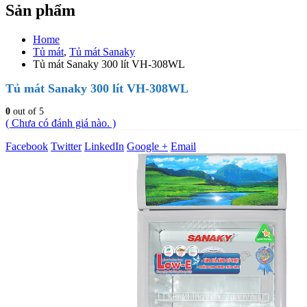
Sản phẩm
Home
Tủ mát
,
Tủ mát Sanaky
Tủ mát Sanaky 300 lít VH-308WL
Tủ mát Sanaky 300 lít VH-308WL
0
out of 5
( Chưa có đánh giá nào. )
Facebook
Twitter
LinkedIn
Google +
Email