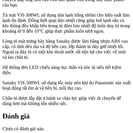
của bạn.
Tủ mát VH-308WL sử dụng dàn lạnh bằng nhôm cho hiệu suất làm
lạnh ổn định. Đồng thời quạt đảo nhiệt cũng giúp hơi lạnh sâu và
lưu thông đều khắp bên trong tủ đảm bảo nhiệt độ luôn duy trì trong
khoảng từ 0 đến 10°C giúp thực phẩm luôn tươi ngon.
Lòng tủ mát trưng bày hãng Sanaky được làm bằng nhựa ABS cao
cấp, có tính dẻo dai và độ bền cao, lớp thành tủ dày giữ nhiệt tốt.
Ngoài ra đáy tủ có một khe thoát nước rất tiện lợi cho việc vệ sinh
và lau chùi tủ.
Hệ thống đèn LED chiếu sáng dọc thân và nóc tủ siêu tiết kiệm
điện.
Sanaky VH-308WL sử dụng lốc máy nén khí do Panasonic sản xuất
hoạt động rất êm ái và bền bỉ, tuổi thọ cao.
Chân tủ được lắp đặt 4 bánh xe chịu lực giúp việc di chuyển dễ
dàng hơn mà không tốn nhiều sức.
Đánh giá
Chưa có đánh giá nào.