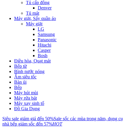
Tủ cấp đông
Denver
Tủ mát
Máy giặt, Sấy quần áo
Máy giặt
LG
Samsung
Panasonic
Hitachi
Casper
Bosh
Điều hòa, Quạt mát
Bếp từ
Bình nước nóng
Ấm siêu tốc
Bàn ủi
Bếp
Máy hút mùi
Máy rửa bát
Máy xay sinh tố
Đồ Gia Dụng
Siêu sale giảm giá đến 50%
Sale sốc các mùa trong năm, dụng cụ
nhà bếp giảm sốc đến 57%
HOT