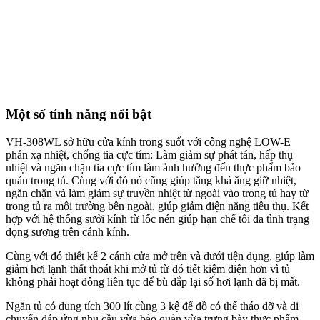
Một số tính năng nổi bật
VH-308WL sở hữu cửa kính trong suốt với công nghệ LOW-E
phản xạ nhiệt, chống tia cực tím: Làm giảm sự phát tán, hấp thụ
nhiệt và ngăn chặn tia cực tím làm ảnh hưởng đến thực phẩm bảo
quản trong tủ. Cùng với đó nó cũng giúp tăng khả ăng giữ nhiệt,
ngăn chặn và làm giảm sự truyền nhiệt từ ngoài vào trong tủ hay từ
trong tủ ra môi trường bên ngoài, giúp giảm điện năng tiêu thụ. Kết
hợp với hệ thống sưởi kính từ lốc nén giúp hạn chế tối đa tình trạng
đọng sương trên cánh kính.
Cùng với đó thiết kế 2 cánh cửa mở trên và dưới tiện dụng, giúp làm
giảm hơi lạnh thất thoát khi mở tủ từ đó tiết kiệm điện hơn vì tủ
không phải hoạt đông liên tục để bù đắp lại số hơi lạnh đã bị mất.
Ngăn tủ có dung tích 300 lít cùng 3 kệ để đồ có thể tháo dỡ và di
chuyển đáp ứng nhu cầu vừa bảo quản vừa trưng bày thực phẩm