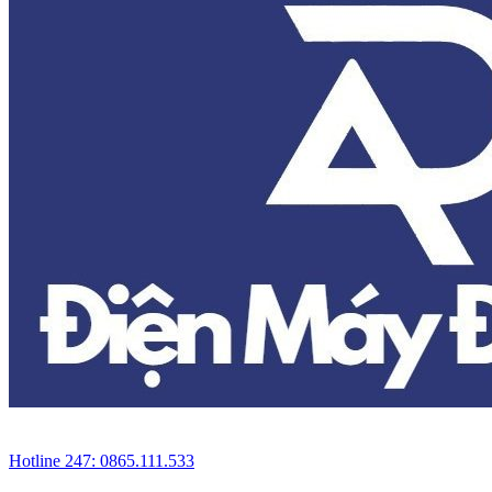
Hotline 247: 0865.111.533