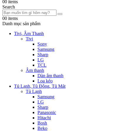
0
0 items
Search
0
0 items
Danh mục sản phẩm
Tivi, Âm Thanh
Tivi
Sony
Samsung
Sharp
LG
TCL
Âm thanh
Dàn âm thanh
Loa kéo
Tủ Lạnh, Tủ Đông, Tủ Mát
Tủ Lạnh
Samsung
LG
Sharp
Panasonic
Hitachi
Bosh
Beko