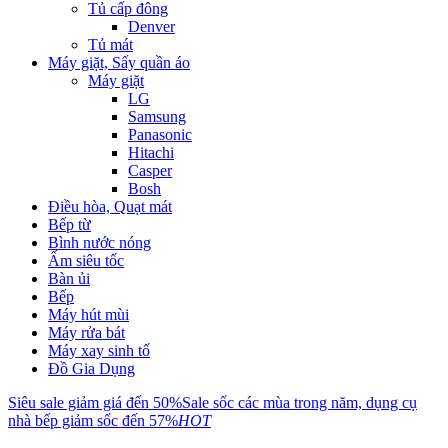
Tủ cấp đông
Denver
Tủ mát
Máy giặt, Sấy quần áo
Máy giặt
LG
Samsung
Panasonic
Hitachi
Casper
Bosh
Điều hòa, Quạt mát
Bếp từ
Bình nước nóng
Ấm siêu tốc
Bàn ủi
Bếp
Máy hút mùi
Máy rửa bát
Máy xay sinh tố
Đồ Gia Dụng
Siêu sale giảm giá đến 50%
Sale sốc các mùa trong năm, dụng cụ
nhà bếp giảm sốc đến 57%
HOT