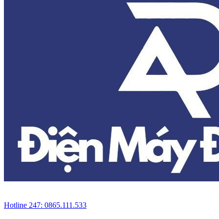
Hotline 247: 0865.111.533