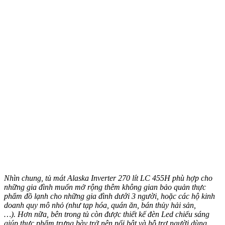
Nhìn chung, tủ mát Alaska Inverter 270 lít LC 455H phù hợp cho
những gia đình muốn mở rộng thêm không gian bảo quản thực
phẩm đồ lạnh cho những gia đình dưới 3 người, hoặc các hộ kinh
doanh quy mô nhỏ (như tạp hóa, quán ăn, bán thủy hải sản,
…). Hơn nữa, bên trong tủ còn được thiết kế đèn Led chiếu sáng
giúp thực phẩm trưng bày trở nên nổi bật và hỗ trợ người dùng