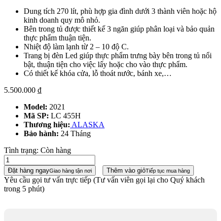
Dung tích 270 lít, phù hợp gia đình dưới 3 thành viên hoặc hộ
kinh doanh quy mô nhỏ.
Bên trong tủ được thiết kế 3 ngăn giúp phân loại và bảo quản
thực phẩm thuận tiện.
Nhiệt độ làm lạnh từ 2 – 10 độ C.
Trang bị đèn Led giúp thực phẩm trưng bày bên trong tủ nổi
bật, thuận tiện cho việc lấy hoặc cho vào thực phẩm.
Có thiết kế khóa cửa, lỗ thoát nước, bánh xe,…
5.500.000
₫
Model:
2021
Mã SP:
LC 455H
Thương hiệu:
ALASKA
Bảo hành:
24 Tháng
Tình trạng:
Còn hàng
Đặt hàng ngay
Thêm vào giỏ
Giao hàng tận nơi
Tiếp tục mua hàng
Yêu cầu gọi tư vấn trực tiếp
(Tư vấn viên gọi lại cho Quý khách
trong 5 phút)