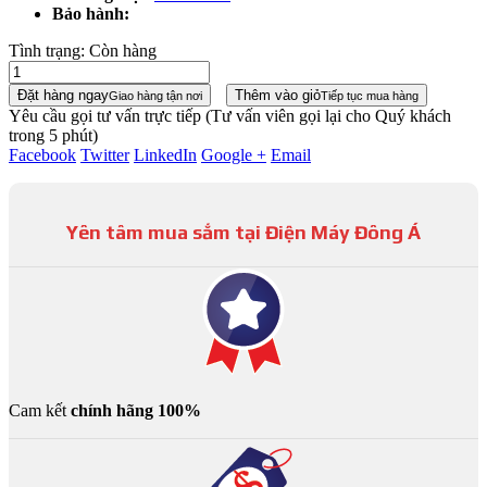
Bảo hành:
Tình trạng:
Còn hàng
Đặt hàng ngay
Thêm vào giỏ
Giao hàng tận nơi
Tiếp tục mua hàng
Yêu cầu gọi tư vấn trực tiếp
(Tư vấn viên gọi lại cho Quý khách
trong 5 phút)
Facebook
Twitter
LinkedIn
Google +
Email
Yên tâm mua sắm tại Điện Máy Đông Á
Cam kết
chính hãng 100%