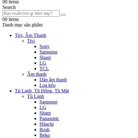
0
0 items
Search
0
0 items
Danh mục sản phẩm
Tivi, Âm Thanh
Tivi
Sony
Samsung
Sharp
LG
TCL
Âm thanh
Dàn âm thanh
Loa kéo
Tủ Lạnh, Tủ Đông, Tủ Mát
Tủ Lạnh
Samsung
LG
Sharp
Panasonic
Hitachi
Bosh
Beko