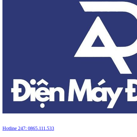
Hotline 247: 0865.111.533