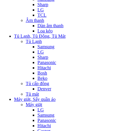
Sharp
LG
TCL
Âm thanh
Dàn âm thanh
Loa kéo
Tủ Lạnh, Tủ Đông, Tủ Mát
Tủ Lạnh
Samsung
LG
Sharp
Panasonic
Hitachi
Bosh
Beko
Tủ cấp đông
Denver
Tủ mát
Máy giặt, Sấy quần áo
Máy giặt
LG
Samsung
Panasonic
Hitachi
Casper