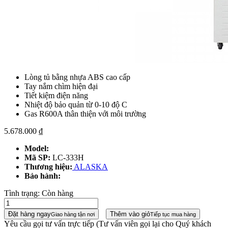
Lòng tủ bằng nhựa ABS cao cấp
Tay nắm chìm hiện đại
Tiết kiệm điện năng
Nhiệt độ bảo quản từ 0-10 độ C
Gas R600A thân thiện với môi trường
5.678.000
₫
Model:
Mã SP:
LC-333H
Thương hiệu:
ALASKA
Bảo hành:
Tình trạng:
Còn hàng
Đặt hàng ngay
Thêm vào giỏ
Giao hàng tận nơi
Tiếp tục mua hàng
Yêu cầu gọi tư vấn trực tiếp
(Tư vấn viên gọi lại cho Quý khách