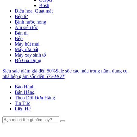
Bosh
Điều hòa, Quạt mát
Bếp từ
Bình nước nóng
Ấm siêu tốc
Bàn ủi
Bếp
Máy hút mùi
Máy rửa bát
Máy xay sinh tố
Đồ Gia Dụng
Siêu sale giảm giá đến 50%
Sale sốc các mùa trong năm, dụng cụ
nhà bếp giảm sốc đến 57%
HOT
Bảo Hành
Bán Hàng
Theo Dõi Đơn Hàng
Tin Tức
Liên Hệ