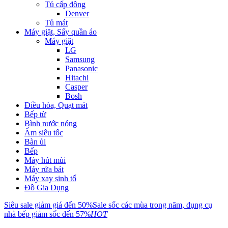
Tủ cấp đông
Denver
Tủ mát
Máy giặt, Sấy quần áo
Máy giặt
LG
Samsung
Panasonic
Hitachi
Casper
Bosh
Điều hòa, Quạt mát
Bếp từ
Bình nước nóng
Ấm siêu tốc
Bàn ủi
Bếp
Máy hút mùi
Máy rửa bát
Máy xay sinh tố
Đồ Gia Dụng
Siêu sale giảm giá đến 50%
Sale sốc các mùa trong năm, dụng cụ
nhà bếp giảm sốc đến 57%
HOT