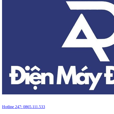
Hotline 247: 0865.111.533