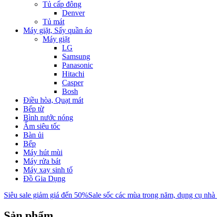
Tủ cấp đông
Denver
Tủ mát
Máy giặt, Sấy quần áo
Máy giặt
LG
Samsung
Panasonic
Hitachi
Casper
Bosh
Điều hòa, Quạt mát
Bếp từ
Bình nước nóng
Ấm siêu tốc
Bàn ủi
Bếp
Máy hút mùi
Máy rửa bát
Máy xay sinh tố
Đồ Gia Dụng
Siêu sale giảm giá đến 50%
Sale sốc các mùa trong năm, dụng cụ nhà
Sản phẩm