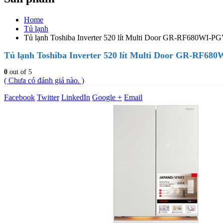
Home
Tủ lạnh
Tủ lạnh Toshiba Inverter 520 lít Multi Door GR-RF680WI-P
Tủ lạnh Toshiba Inverter 520 lít Multi Door GR-RF68
0
out of 5
( Chưa có đánh giá nào. )
Facebook
Twitter
LinkedIn
Google +
Email