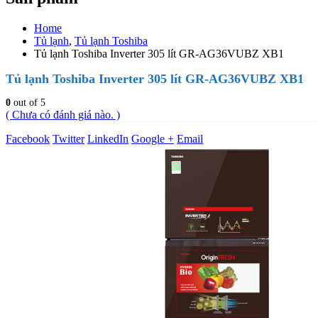
Home
Tủ lạnh
,
Tủ lạnh Toshiba
Tủ lạnh Toshiba Inverter 305 lít GR-AG36VUBZ XB1
Tủ lạnh Toshiba Inverter 305 lít GR-AG36VUBZ XB1
0
out of 5
( Chưa có đánh giá nào. )
Facebook
Twitter
LinkedIn
Google +
Email