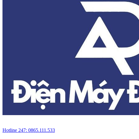
Hotline 247: 0865.111.533