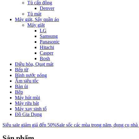
Tủ cấp đông
Denver
Tủ mát
Máy giặt, Sấy quần áo
Máy giặt
LG
Samsung
Panasonic
Hitachi
Casper
Bosh
Điều hòa, Quạt mát
Bếp từ
Bình nước nóng
Ấm siêu tốc
Bàn ủi
Bếp
Máy hút mùi
Máy rửa bát
Máy xay sinh tố
Đồ Gia Dụng
Siêu sale giảm giá đến 50%
Sale sốc các mùa trong năm, dụng cụ nhà
Sản phẩm