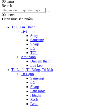
0
0 items
Search
0
0 items
Danh mục sản phẩm
Tivi, Âm Thanh
Tivi
Sony
Samsung
Sharp
LG
TCL
Âm thanh
Dàn âm thanh
Loa kéo
Tủ Lạnh, Tủ Đông, Tủ Mát
Tủ Lạnh
Samsung
LG
Sharp
Panasonic
Hitachi
Bosh
Beko