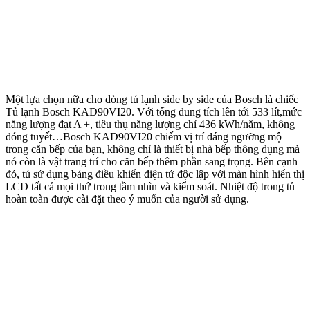
Một lựa chọn nữa cho dòng tủ lạnh side by side của Bosch là chiếc
Tủ lạnh Bosch KAD90VI20. Với tổng dung tích lên tới 533 lít,mức
năng lượng đạt A +, tiêu thụ năng lượng chỉ 436 kWh/năm, không
đóng tuyết…Bosch KAD90VI20 chiếm vị trí đáng ngưỡng mộ
trong căn bếp của bạn, không chỉ là thiết bị nhà bếp thông dụng mà
nó còn là vật trang trí cho căn bếp thêm phần sang trọng. Bên cạnh
đó, tủ sử dụng bảng điều khiển điện tử độc lập với màn hình hiển thị
LCD tất cả mọi thứ trong tầm nhìn và kiểm soát. Nhiệt độ trong tủ
hoàn toàn được cài đặt theo ý muốn của người sử dụng.