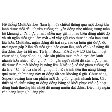
Hệ thống MultiAirflow (làm lạnh đa chiều) thông qua một dòng khí
lạnh được thổi đều từ trên xuống chuyển động nhẹ nhàng trong toàn
bộ khoang chứa thực phẩm. Điều này giảm thiểu biến động nhiệt độ
và rút ngắn thời gian làm mát – vì vậy giữ cho thức ăn của bạn tươi
lâu hơn. MultiBox ngăn đựng đồ trái cây, rau củ luôn giữ được độ
tươi ngon gấp 2 lần dù thời gian bảo quan lâu, nhờ vào khả năng độ
ẩm được duy trì tối ưu. Tủ lạnh Bosch KAD90VI20 khi kích hoạt
chức năng SuperCooling, các sản phẩm mua mới được làm lạnh
nhanh hơn nhiều. Đồng thời, nó ngăn ngừa nhiệt độ của thực phẩm
đã được làm mát không bị nâng lên. Nhiệt độ có thể giảm xuống tối
đa là 2 ° C – tất cả chỉ bằng một nút. Để tránh tiêu thụ năng lượng
quá mức, chức năng này tự động tắt sau khoảng 6 giờ. Chức năng
SuperFreezing làm sản phẩm mới đang đông lạnh nhanh hơn. Các
thiết bị có chức năng tự động đóng băng sẽ khôi phục chế độ hoạt
động bình thường khi nhiệt độ mong muốn đạt được. Điều này ngăn
cản năng lượng bị lãng phí.