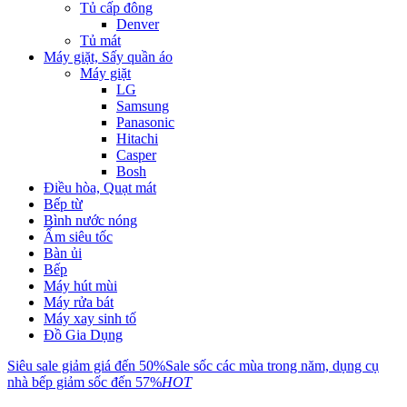
Tủ cấp đông
Denver
Tủ mát
Máy giặt, Sấy quần áo
Máy giặt
LG
Samsung
Panasonic
Hitachi
Casper
Bosh
Điều hòa, Quạt mát
Bếp từ
Bình nước nóng
Ấm siêu tốc
Bàn ủi
Bếp
Máy hút mùi
Máy rửa bát
Máy xay sinh tố
Đồ Gia Dụng
Siêu sale giảm giá đến 50%
Sale sốc các mùa trong năm, dụng cụ
nhà bếp giảm sốc đến 57%
HOT