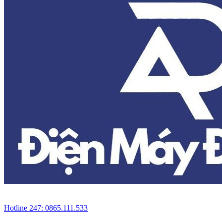
Hotline 247: 0865.111.533