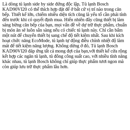
Là dòng tủ lạnh side by side đứng độc lập, Tủ lạnh Bosch
KAD90VI20 có thể thích hợp đặt để ở bất cứ vị trí nào trong căn
bếp. Thiết kế lớn, chiếm nhiều diện tích cũng là yếu tố cần phải tính
đến trước khi có quyết định mua. Hiển nhiên đây cũng thiết bị làm
sáng bừng căn bếp của bạn, mọi vấn đề về dự trữ thực phẩm, chuẩn
bị món ăn sẽ luôn sẵn sàng nếu có chiếc tủ lạnh này. Chỉ cần bấm
một nút để chuyển thiết bị sang chế độ tiết kiệm nhất. Sau khi kích
hoạt chức năng EcoMode, tủ lạnh tự động điều chỉnh nhiệt độ làm
mát để tiết kiệm năng lượng. Không dừng ở đó, Tủ lạnh Bosch
KAD90VI20 đáp ứng tất cả mong đợi của bạn,với thiết kế cửa rộng
kết hợp các ngăn tủ lạnh, tủ đông công suất cao, với nhiều tính năng
khác nhau, tủ lạnh Bosch không chỉ giúp thực phẩm tươi ngon mà
còn giúp lưu trữ thực phẩm lâu hơn.