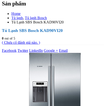
Sản phẩm
Home
Tủ lạnh
,
Tủ lạnh Bosch
Tủ Lạnh SBS Bosch KAD90VI20
Tủ Lạnh SBS Bosch KAD90VI20
0
out of 5
( Chưa có đánh giá nào. )
Facebook
Twitter
LinkedIn
Google +
Email