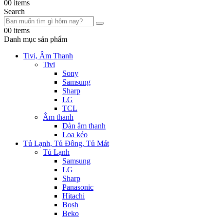
0
0 items
Search
0
0 items
Danh mục sản phẩm
Tivi, Âm Thanh
Tivi
Sony
Samsung
Sharp
LG
TCL
Âm thanh
Dàn âm thanh
Loa kéo
Tủ Lạnh, Tủ Đông, Tủ Mát
Tủ Lạnh
Samsung
LG
Sharp
Panasonic
Hitachi
Bosh
Beko