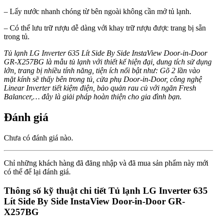
– Lấy nước nhanh chóng từ bên ngoài không cần mở tủ lạnh.
– Có thể lưu trữ rượu dễ dàng với khay trữ rượu được trang bị sẵn
trong tủ.
Tủ lạnh LG Inverter 635 Lít Side By Side InstaView Door-in-Door
GR-X257BG là mẫu tủ lạnh với thiết kế hiện đại, dung tích sử dụng
lớn, trang bị nhiều tính năng, tiện ích nổi bật như: Gõ 2 lần vào
mặt kính sẽ thấy bên trong tủ, cửa phụ Door-in-Door, công nghệ
Linear Inverter tiết kiệm điện, bảo quản rau củ với ngăn Fresh
Balancer,… đây là giải pháp hoàn thiện cho gia đình bạn.
Đánh giá
Chưa có đánh giá nào.
Chỉ những khách hàng đã đăng nhập và đã mua sản phẩm này mới
có thể để lại đánh giá.
Thông số kỹ thuật chi tiết Tủ lạnh LG Inverter 635
Lít Side By Side InstaView Door-in-Door GR-
X257BG