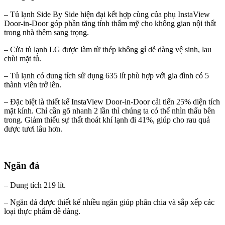
– Tủ lạnh Side By Side hiện đại kết hợp cùng của phụ InstaView
Door-in-Door góp phần tăng tính thẩm mỹ cho không gian nội thất
trong nhà thêm sang trọng.
– Cửa tủ lạnh LG được làm từ thép không gỉ dễ dàng vệ sinh, lau
chùi mặt tủ.
– Tủ lạnh có dung tích sử dụng 635 lít phù hợp với gia đình có 5
thành viên trở lên.
– Đặc biệt là thiết kế InstaView Door-in-Door cải tiến 25% diện tích
mặt kính. Chỉ cần gõ nhanh 2 lần thì chúng ta có thể nhìn thấu bên
trong. Giảm thiểu sự thất thoát khí lạnh đi 41%, giúp cho rau quả
được tươi lâu hơn.
Ngăn đá
– Dung tích 219 lít.
– Ngăn đá được thiết kế nhiều ngăn giúp phân chia và sắp xếp các
loại thực phẩm dễ dàng.