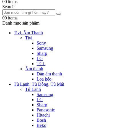
0
0 items
Search
0
0 items
Danh mục sản phẩm
Tivi, Âm Thanh
Tivi
Sony
Samsung
Sharp
LG
TCL
Âm thanh
Dàn âm thanh
Loa kéo
Tủ Lạnh, Tủ Đông, Tủ Mát
Tủ Lạnh
Samsung
LG
Sharp
Panasonic
Hitachi
Bosh
Beko