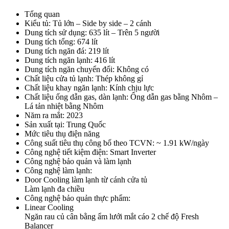
Tổng quan
Kiểu tủ: Tủ lớn – Side by side – 2 cánh
Dung tích sử dụng: 635 lít – Trên 5 người
Dung tích tổng: 674 lít
Dung tích ngăn đá: 219 lít
Dung tích ngăn lạnh: 416 lít
Dung tích ngăn chuyển đổi: Không có
Chất liệu cửa tủ lạnh: Thép không gỉ
Chất liệu khay ngăn lạnh: Kính chịu lực
Chất liệu ống dẫn gas, dàn lạnh: Ống dẫn gas bằng Nhôm –
Lá tản nhiệt bằng Nhôm
Năm ra mắt: 2023
Sản xuất tại: Trung Quốc
Mức tiêu thụ điện năng
Công suất tiêu thụ công bố theo TCVN: ~ 1.91 kW/ngày
Công nghệ tiết kiệm điện: Smart Inverter
Công nghệ bảo quản và làm lạnh
Công nghệ làm lạnh:
Door Cooling làm lạnh từ cánh cửa tủ
Làm lạnh đa chiều
Công nghệ bảo quản thực phẩm:
Linear Cooling
Ngăn rau củ cân bằng ẩm lưới mắt cáo 2 chế độ Fresh
Balancer