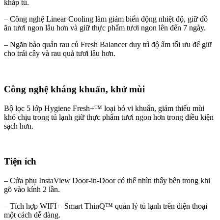
khắp tủ.
– Công nghệ Linear Cooling làm giảm biến động nhiệt độ, giữ đồ
ăn tươi ngon lâu hơn và giữ thực phẩm tươi ngon lên đến 7 ngày.
– Ngăn bảo quản rau củ Fresh Balancer duy trì độ ẩm tối ưu để giữ
cho trái cây và rau quả tươi lâu hơn.
Công nghệ kháng khuẩn, khử mùi
Bộ lọc 5 lớp Hygiene Fresh+™ loại bỏ vi khuẩn, giảm thiểu mùi
khó chịu trong tủ lạnh giữ thực phẩm tươi ngon hơn trong điều kiện
sạch hơn.
Tiện ích
– Cửa phụ InstaView Door-in-Door có thể nhìn thấy bên trong khi
gõ vào kính 2 lần.
– Tích hợp WIFI – Smart ThinQ™ quản lý tủ lạnh trên điện thoại
một cách dễ dàng.