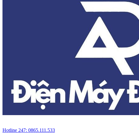
Hotline 247: 0865.111.533