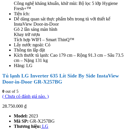
Công nghệ kháng khuẩn, khử mùi: Bộ lọc 5 lớp Hygiene
Fresh+™
Tiện ích:
Dễ dàng quan sát thực phẩm bên trong tủ với thiết kế
InstaView Door-in-Door
Gõ 2 lần sáng màn hình
Khay trữ rượu
Tích hợp WIFI – Smart ThinQ™
Lấy nước ngoài: Có
Thông tin lắp đặt
Kích thước tủ lạnh: Cao 179 cm – Rộng 91.3 cm – Sâu 73.5
cm – Nặng 131 kg
Hãng: LG
Tủ lạnh LG Inverter 635 Lít Side By Side InstaView
Door-in-Door GR-X257BG
0
out of 5
( Chưa có đánh giá nào. )
28.750.000
₫
Model:
2023
Mã SP:
GR-X257BG
Thương hiệu:
LG