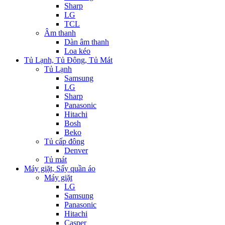
Sharp
LG
TCL
Âm thanh
Dàn âm thanh
Loa kéo
Tủ Lạnh, Tủ Đông, Tủ Mát
Tủ Lạnh
Samsung
LG
Sharp
Panasonic
Hitachi
Bosh
Beko
Tủ cấp đông
Denver
Tủ mát
Máy giặt, Sấy quần áo
Máy giặt
LG
Samsung
Panasonic
Hitachi
Casper