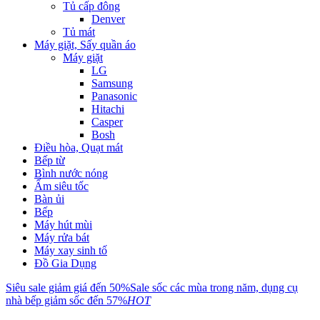
Tủ cấp đông
Denver
Tủ mát
Máy giặt, Sấy quần áo
Máy giặt
LG
Samsung
Panasonic
Hitachi
Casper
Bosh
Điều hòa, Quạt mát
Bếp từ
Bình nước nóng
Ấm siêu tốc
Bàn ủi
Bếp
Máy hút mùi
Máy rửa bát
Máy xay sinh tố
Đồ Gia Dụng
Siêu sale giảm giá đến 50%
Sale sốc các mùa trong năm, dụng cụ
nhà bếp giảm sốc đến 57%
HOT