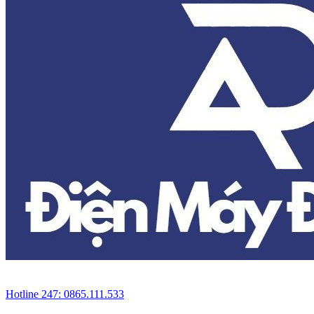
Hotline 247: 0865.111.533