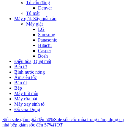
Tủ cấp đông
Denver
Tủ mát
Máy giặt, Sấy quần áo
Máy giặt
LG
Samsung
Panasonic
Hitachi
Casper
Bosh
Điều hòa, Quạt mát
Bếp từ
Bình nước nóng
Ấm siêu tốc
Bàn ủi
Bếp
Máy hút mùi
Máy rửa bát
Máy xay sinh tố
Đồ Gia Dụng
Siêu sale giảm giá đến 50%
Sale sốc các mùa trong năm, dụng cụ
nhà bếp giảm sốc đến 57%
HOT