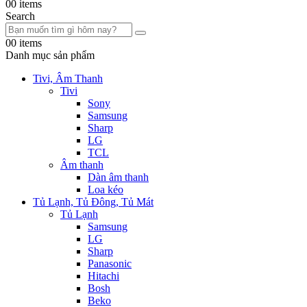
0
0 items
Search
0
0 items
Danh mục sản phẩm
Tivi, Âm Thanh
Tivi
Sony
Samsung
Sharp
LG
TCL
Âm thanh
Dàn âm thanh
Loa kéo
Tủ Lạnh, Tủ Đông, Tủ Mát
Tủ Lạnh
Samsung
LG
Sharp
Panasonic
Hitachi
Bosh
Beko