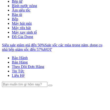
Bếp từ
Bình nước nóng
Ấm siêu tốc
Bàn ủi
Bếp
Máy hút mùi
Máy rửa bát
Máy xay sinh tố
Đồ Gia Dụng
Siêu sale giảm giá đến 50%
Sale sốc các mùa trong năm, dụng cụ
nhà bếp giảm sốc đến 57%
HOT
Bảo Hành
Bán Hàng
Theo Dõi Đơn Hàng
Tin Tức
Liên Hệ