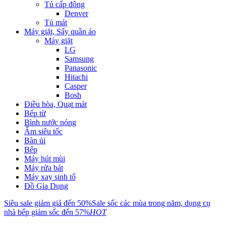
Tủ cấp đông
Denver
Tủ mát
Máy giặt, Sấy quần áo
Máy giặt
LG
Samsung
Panasonic
Hitachi
Casper
Bosh
Điều hòa, Quạt mát
Bếp từ
Bình nước nóng
Ấm siêu tốc
Bàn ủi
Bếp
Máy hút mùi
Máy rửa bát
Máy xay sinh tố
Đồ Gia Dụng
Siêu sale giảm giá đến 50%
Sale sốc các mùa trong năm, dụng cụ
nhà bếp giảm sốc đến 57%
HOT