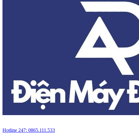
Hotline 247: 0865.111.533