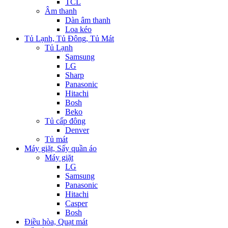
TCL
Âm thanh
Dàn âm thanh
Loa kéo
Tủ Lạnh, Tủ Đông, Tủ Mát
Tủ Lạnh
Samsung
LG
Sharp
Panasonic
Hitachi
Bosh
Beko
Tủ cấp đông
Denver
Tủ mát
Máy giặt, Sấy quần áo
Máy giặt
LG
Samsung
Panasonic
Hitachi
Casper
Bosh
Điều hòa, Quạt mát