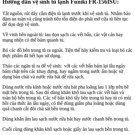
Hướng dẫn vệ sinh tủ lạnh Funiki FR-156ISU:
Tắt nguồn, rút dây cắm điện tủ lạnh trước khi vệ sinh tủ. Nhằm bảo
đảm an toàn và cũng tránh tiêu tốn điện do phải mở cửa tủ liên tục
để dọn dẹp vệ sinh.
Về vinh bên ngoài tủ: lau dọn sạch các vết bẩn, các vật cản hay
mạng nhện có thể bám quanh tủ.
Bỏ các đồ bên trong tủ ra ngoài. Tiện thể hãy kiểm tra và loại bỏ các
thực phẩm đã hết hạn sử dụng.
Tháo các ngăn tủ ra để vệ sinh: với các vết bẩn bám lại lâu ngày
bám chặt trên các khay đựng, hay ngâm trong nước ấm hoặc sử
dụng bàn chải và nước rửa bát để rửa sạch.
Dùng nước rửa kính hoặc nước rửa bát pha loãng lau 1 lớp trên bề
mặt bên trong tủ. Sau đó dùng khăn khô lau sạch các vết bản và
toàn bộ bên trong tủ. Các vế bẩn khó tẩy bên trong tủ hay tủ có mùi
hôi của thức ăn lâu ngày, có thể dùng giấm pha loãng hoặc dùng
quả chanh cắt đôi chà sát bên trong tủ.
Dùng khăn ẩm lau sạch nước rửa bát hay nước chanh bên trong tủ.
Cuối cùng dùng khăn khô sạch hoặc giấy ăn lau sạch bên trong tủ.