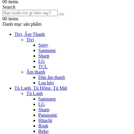
0
0 items
Search
0
0 items
Danh mục sản phẩm
Tivi, Âm Thanh
Tivi
Sony
Samsung
Sharp
LG
TCL
Âm thanh
Dàn âm thanh
Loa kéo
Tủ Lạnh, Tủ Đông, Tủ Mát
Tủ Lạnh
Samsung
LG
Sharp
Panasonic
Hitachi
Bosh
Beko