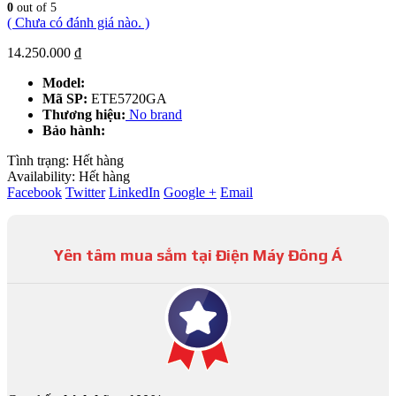
0
out of 5
( Chưa có đánh giá nào. )
14.250.000
₫
Model:
Mã SP:
ETE5720GA
Thương hiệu:
No brand
Bảo hành:
Tình trạng:
Hết hàng
Availability:
Hết hàng
Facebook
Twitter
LinkedIn
Google +
Email
Yên tâm mua sắm tại Điện Máy Đông Á