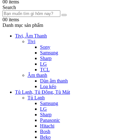
0
0 items
Search
0
0 items
Danh mục sản phẩm
Tivi, Âm Thanh
Tivi
Sony
Samsung
Sharp
LG
TCL
Âm thanh
Dàn âm thanh
Loa kéo
Tủ Lạnh, Tủ Đông, Tủ Mát
Tủ Lạnh
Samsung
LG
Sharp
Panasonic
Hitachi
Bosh
Beko