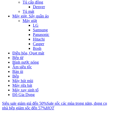
Tủ cấp đông
Denver
Tủ mát
Máy giặt, Sấy quần áo
Máy giặt
LG
Samsung
Panasonic
Hitachi
Casper
Bosh
Điều hòa, Quạt mát
Bếp từ
Bình nước nóng
Ấm siêu tốc
Bàn ủi
Bếp
Máy hút mùi
Máy rửa bát
Máy xay sinh tố
Đồ Gia Dụng
Siêu sale giảm giá đến 50%
Sale sốc các mùa trong năm, dụng cụ
nhà bếp giảm sốc đến 57%
HOT