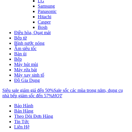
LG
Samsung
Panasonic
Hitachi
Casper
Bosh
Điều hòa, Quạt mát
Bếp từ
Bình nước nóng
Ấm siêu tốc
Bàn ủi
Bếp
Máy hút mùi
Máy rửa bát
Máy xay sinh tố
Đồ Gia Dụng
Siêu sale giảm giá đến 50%
Sale sốc các mùa trong năm, dụng cụ
nhà bếp giảm sốc đến 57%
HOT
Bảo Hành
Bán Hàng
Theo Dõi Đơn Hàng
Tin Tức
Liên Hệ