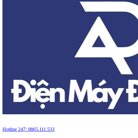
Hotline 247: 0865.111.533