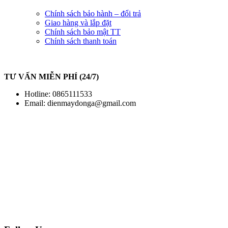
Chính sách bảo hành – đổi trả
Giao hàng và lắp đặt
Chính sách bảo mật TT
Chính sách thanh toán
TƯ VẤN MIỄN PHÍ (24/7)
Hotline: 0865111533
Email:
dienmaydonga@gmail.com