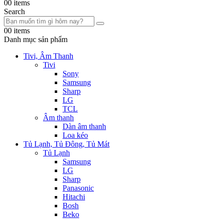
0
0 items
Search
0
0 items
Danh mục sản phẩm
Tivi, Âm Thanh
Tivi
Sony
Samsung
Sharp
LG
TCL
Âm thanh
Dàn âm thanh
Loa kéo
Tủ Lạnh, Tủ Đông, Tủ Mát
Tủ Lạnh
Samsung
LG
Sharp
Panasonic
Hitachi
Bosh
Beko