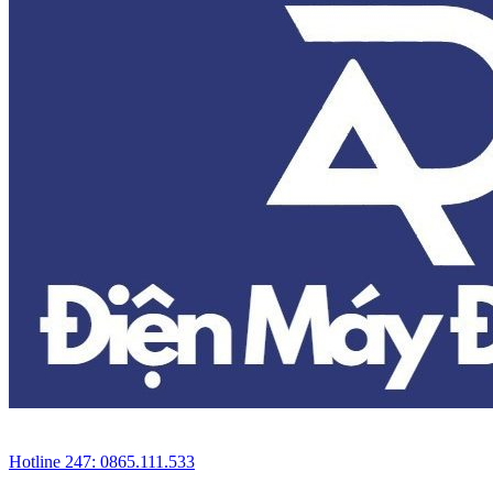
Hotline 247: 0865.111.533