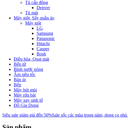
Tủ cấp đông
Denver
Tủ mát
Máy giặt, Sấy quần áo
Máy giặt
LG
Samsung
Panasonic
Hitachi
Casper
Bosh
Điều hòa, Quạt mát
Bếp từ
Bình nước nóng
Ấm siêu tốc
Bàn ủi
Bếp
Máy hút mùi
Máy rửa bát
Máy xay sinh tố
Đồ Gia Dụng
Siêu sale giảm giá đến 50%
Sale sốc các mùa trong năm, dụng cụ nhà
Sản phẩm