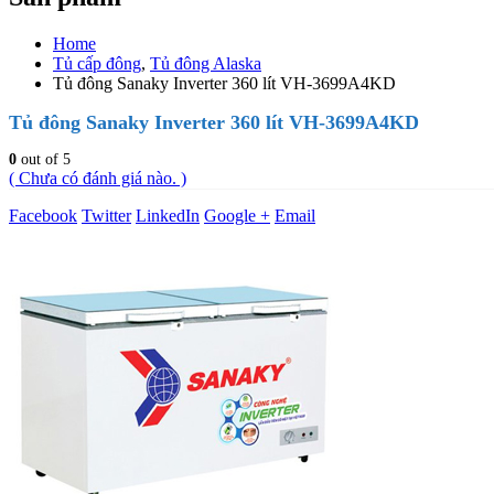
Home
Tủ cấp đông
,
Tủ đông Alaska
Tủ đông Sanaky Inverter 360 lít VH-3699A4KD
Tủ đông Sanaky Inverter 360 lít VH-3699A4KD
0
out of 5
( Chưa có đánh giá nào. )
Facebook
Twitter
LinkedIn
Google +
Email