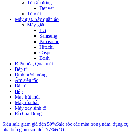
Tủ cấp đông
Denver
Tủ mát
Máy giặt, Sấy quần áo
Máy giặt
LG
Samsung
Panasonic
Hitachi
Casper
Bosh
Điều hòa, Quạt mát
Bếp từ
Bình nước nóng
Ấm siêu tốc
Bàn ủi
Bếp
Máy hút mùi
Máy rửa bát
Máy xay sinh tố
Đồ Gia Dụng
Siêu sale giảm giá đến 50%
Sale sốc các mùa trong năm, dụng cụ
nhà bếp giảm sốc đến 57%
HOT