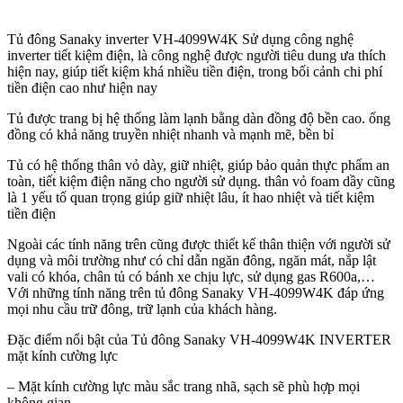
Tủ đông Sanaky inverter VH-4099W4K Sử dụng công nghệ
inverter tiết kiệm điện, là công nghệ được người tiêu dung ưa thích
hiện nay, giúp tiết kiệm khá nhiều tiền điện, trong bối cảnh chi phí
tiền điện cao như hiện nay
Tủ được trang bị hệ thống làm lạnh bằng dàn đồng độ bền cao. ống
đồng có khả năng truyền nhiệt nhanh và mạnh mẽ, bền bỉ
Tủ có hệ thống thân vỏ dày, giữ nhiệt, giúp bảo quản thực phẩm an
toàn, tiết kiệm điện năng cho người sử dụng. thân vỏ foam dầy cũng
là 1 yếu tố quan trọng giúp giữ nhiệt lâu, ít hao nhiệt và tiết kiệm
tiền điện
Ngoài các tính năng trên cũng được thiết kế thân thiện với người sử
dụng và môi trường như có chỉ dẫn ngăn đông, ngăn mát, nắp lật
vali có khóa, chân tủ có bánh xe chịu lực, sử dụng gas R600a,…
Với những tính năng trên tủ đông Sanaky VH-4099W4K đáp ứng
mọi nhu cầu trữ đông, trữ lạnh của khách hàng.
Đặc điểm nổi bật của Tủ đông Sanaky VH-4099W4K INVERTER
mặt kính cường lực
– Mặt kính cường lực màu sắc trang nhã, sạch sẽ phù hợp mọi
không gian