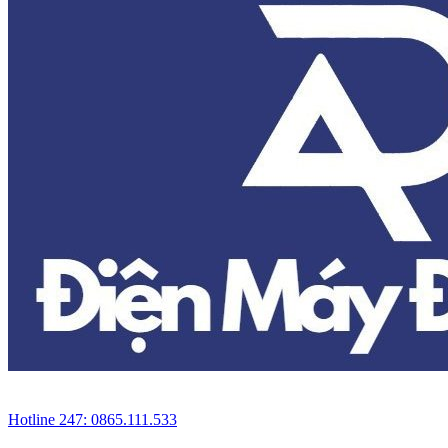
Hotline 247: 0865.111.533