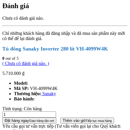
Đánh giá
Chưa có đánh giá nào.
Chỉ những khách hàng đã đăng nhập và đã mua sản phẩm này mới
có thể để lại đánh giá.
Tủ đông Sanaky Inverter 280 lít VH-4099W4K
0
out of 5
( Chưa có đánh giá nào. )
5.710.000
₫
Model:
Mã SP:
VH-4099W4K
Thương hiệu:
Sanaky
Bảo hành:
Tình trạng:
Còn hàng
Đặt hàng ngay
Thêm vào giỏ
Giao hàng tận nơi
Tiếp tục mua hàng
Yêu cầu gọi tư vấn trực tiếp
(Tư vấn viên gọi lại cho Quý khách