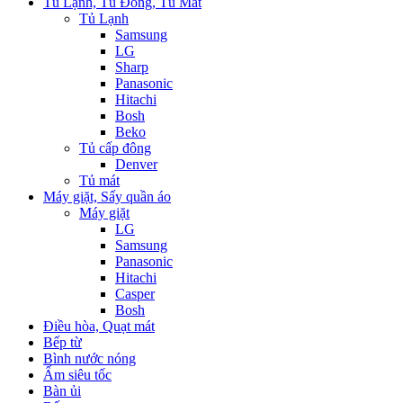
Tủ Lạnh, Tủ Đông, Tủ Mát
Tủ Lạnh
Samsung
LG
Sharp
Panasonic
Hitachi
Bosh
Beko
Tủ cấp đông
Denver
Tủ mát
Máy giặt, Sấy quần áo
Máy giặt
LG
Samsung
Panasonic
Hitachi
Casper
Bosh
Điều hòa, Quạt mát
Bếp từ
Bình nước nóng
Ấm siêu tốc
Bàn ủi