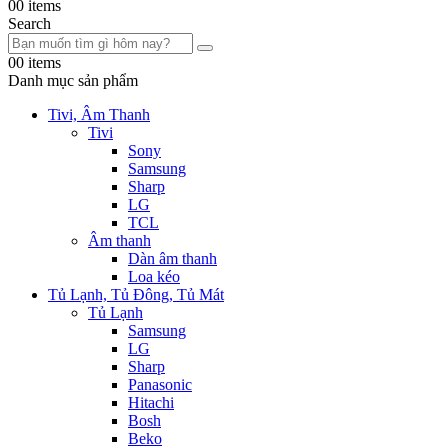
0
0 items
Search
0
0 items
Danh mục sản phẩm
Tivi, Âm Thanh
Tivi
Sony
Samsung
Sharp
LG
TCL
Âm thanh
Dàn âm thanh
Loa kéo
Tủ Lạnh, Tủ Đông, Tủ Mát
Tủ Lạnh
Samsung
LG
Sharp
Panasonic
Hitachi
Bosh
Beko