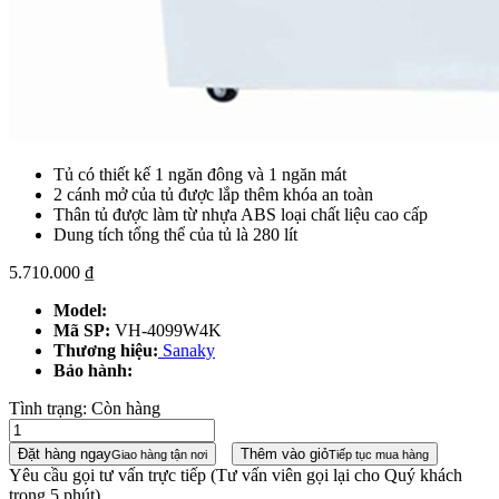
Tủ có thiết kế 1 ngăn đông và 1 ngăn mát
2 cánh mở của tủ được lắp thêm khóa an toàn
Thân tủ được làm từ nhựa ABS loại chất liệu cao cấp
Dung tích tổng thể của tủ là 280 lít
5.710.000
₫
Model:
Mã SP:
VH-4099W4K
Thương hiệu:
Sanaky
Bảo hành:
Tình trạng:
Còn hàng
Đặt hàng ngay
Thêm vào giỏ
Giao hàng tận nơi
Tiếp tục mua hàng
Yêu cầu gọi tư vấn trực tiếp
(Tư vấn viên gọi lại cho Quý khách
trong 5 phút)