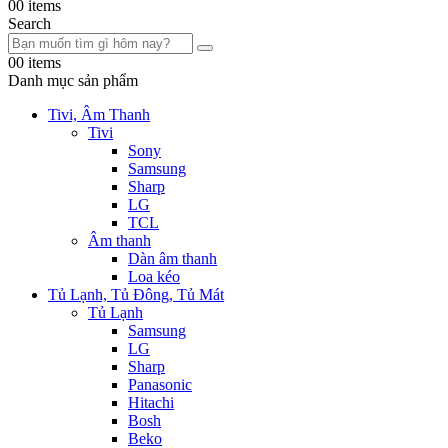
0
0 items
Search
0
0 items
Danh mục sản phẩm
Tivi, Âm Thanh
Tivi
Sony
Samsung
Sharp
LG
TCL
Âm thanh
Dàn âm thanh
Loa kéo
Tủ Lạnh, Tủ Đông, Tủ Mát
Tủ Lạnh
Samsung
LG
Sharp
Panasonic
Hitachi
Bosh
Beko