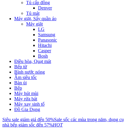
Tủ cấp đông
Denver
Tủ mát
Máy giặt, Sấy quần áo
Máy giặt
LG
Samsung
Panasonic
Hitachi
Casper
Bosh
Điều hòa, Quạt mát
Bếp từ
Bình nước nóng
Ấm siêu tốc
Bàn ủi
Bếp
Máy hút mùi
Máy rửa bát
Máy xay sinh tố
Đồ Gia Dụng
Siêu sale giảm giá đến 50%
Sale sốc các mùa trong năm, dụng cụ
nhà bếp giảm sốc đến 57%
HOT