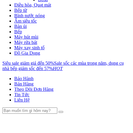
Điều hòa, Quạt mát
Bếp từ
Bình nước nóng
Ấm siêu tốc
Bàn ủi
Bếp
Máy hút mùi
Máy rửa bát
Máy xay sinh tố
Đồ Gia Dụng
Siêu sale giảm giá đến 50%
Sale sốc các mùa trong năm, dụng cụ
nhà bếp giảm sốc đến 57%
HOT
Bảo Hành
Bán Hàng
Theo Dõi Đơn Hàng
Tin Tức
Liên Hệ