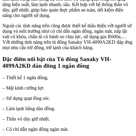
tăng hiệu suất, làm lạnh nhanh, sâu. Kết hợp với hệ thống thân vỏ
dày, giữ nhiệt, giúp bảo quản thực phẩm an toàn, tiết kiệm điện
năng cho người sử dụng.
Ngoài các tính năng trên cũng được thiết kế thân thiện với người sử
dụng và môi trường như có chỉ dẫn ngăn đông, ngăn mát, nắp lật
vali có khóa, chân tủ có bánh xe chịu lực, sử dụng gas R600a,…
Với những tính năng trên tủ đông Sanaky VH-4099A2KD đáp ứng
mọi nhu cầu trữ đông, trữ lạnh của khách hàng.
Đặc điểm nổi bật của Tủ đông Sanaky VH-
4099A2KD​ dàn đồng 1 ngăn đông
– Thiết kế 1 ngăn đông,
– Mặt kính cường lực
– Sử dụng quạt lồng sóc.
– Làm lạnh bằng dàn đồng.
– Thân vỏ dày giữ nhiệt.
– Có chỉ dẫn ngăn đông ngăn mát.