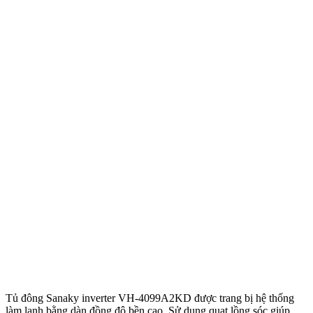
Tủ đông Sanaky inverter VH-4099A2KD được trang bị hệ thống
làm lạnh bằng dàn đồng độ bền cao. Sử dụng quạt lồng sóc giúp