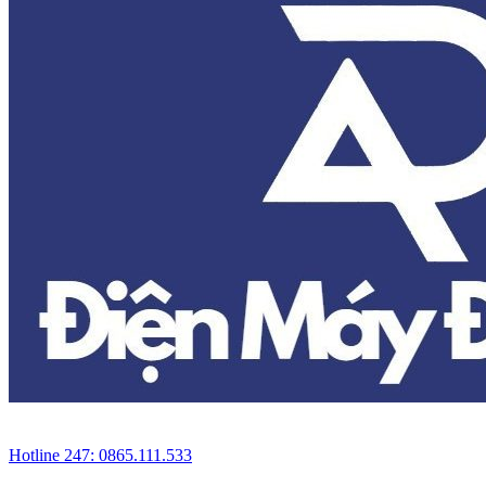
Hotline 247: 0865.111.533