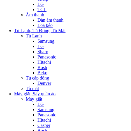
LG
TCL
Âm thanh
Dàn âm thanh
Loa kéo
Tủ Lạnh, Tủ Đông, Tủ Mát
Tủ Lạnh
Samsung
LG
Sharp
Panasonic
Hitachi
Bosh
Beko
Tủ cấp đông
Denver
Tủ mát
Máy giặt, Sấy quần áo
Máy giặt
LG
Samsung
Panasonic
Hitachi
Casper
Bosh