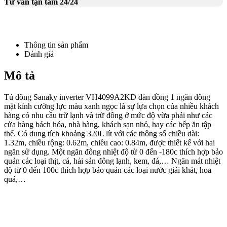
Tư vấn tận tâm 24/24
Thông tin sản phẩm
Đánh giá
Mô tả
Tủ đông Sanaky inverter VH4099A2KD dàn đồng 1 ngăn đông
mặt kính cường lực màu xanh ngọc là sự lựa chọn của nhiều khách
hàng có nhu cầu trữ lạnh và trữ đông ở mức độ vừa phải như các
cửa hàng bách hóa, nhà hàng, khách sạn nhỏ, hay các bếp ăn tập
thể. Có dung tích khoảng 320L lít với các thông số chiều dài:
1.32m, chiều rộng: 0.62m, chiều cao: 0.84m, được thiết kế với hai
ngăn sử dụng. Một ngăn đông nhiệt độ từ 0 đến -180c thích hợp bảo
quản các loại thịt, cá, hải sản đông lạnh, kem, đá,… Ngăn mát nhiệt
độ từ 0 đến 100c thích hợp bảo quản các loại nước giải khát, hoa
quả,…