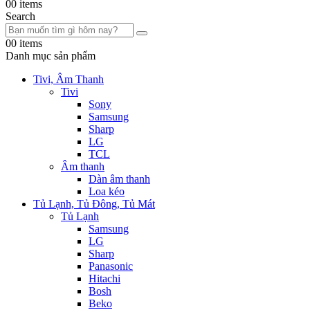
0
0 items
Search
0
0 items
Danh mục sản phẩm
Tivi, Âm Thanh
Tivi
Sony
Samsung
Sharp
LG
TCL
Âm thanh
Dàn âm thanh
Loa kéo
Tủ Lạnh, Tủ Đông, Tủ Mát
Tủ Lạnh
Samsung
LG
Sharp
Panasonic
Hitachi
Bosh
Beko