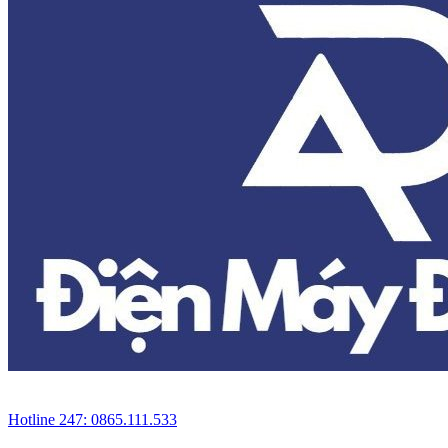
Hotline 247: 0865.111.533