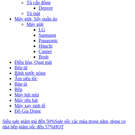
Tủ cấp đông
Denver
Tủ mát
Máy giặt, Sấy quần áo
Máy giặt
LG
Samsung
Panasonic
Hitachi
Casper
Bosh
Điều hòa, Quạt mát
Bếp từ
Bình nước nóng
Ấm siêu tốc
Bàn ủi
Bếp
Máy hút mùi
Máy rửa bát
Máy xay sinh tố
Đồ Gia Dụng
Siêu sale giảm giá đến 50%
Sale sốc các mùa trong năm, dụng cụ
nhà bếp giảm sốc đến 57%
HOT