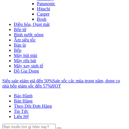
Panasonic
Hitachi
Casper
Bosh
Điều hòa, Quạt mát
Bếp từ
Bình nước nóng
Ấm siêu tốc
Bàn ủi
Bếp
Máy hút mùi
Máy rửa bát
Máy xay sinh tố
Đồ Gia Dụng
Siêu sale giảm giá đến 50%
Sale sốc các mùa trong năm, dụng cụ
nhà bếp giảm sốc đến 57%
HOT
Bảo Hành
Bán Hàng
Theo Dõi Đơn Hàng
Tin Tức
Liên Hệ