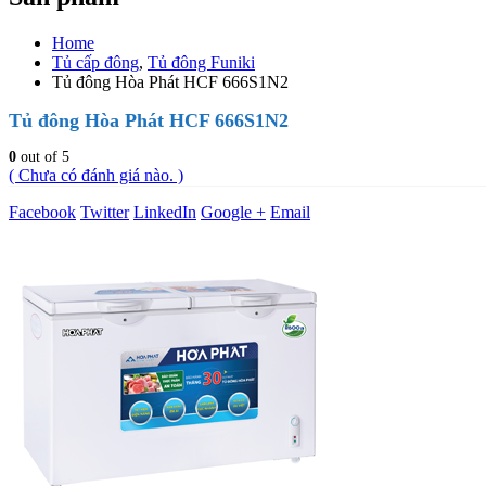
Home
Tủ cấp đông
,
Tủ đông Funiki
Tủ đông Hòa Phát HCF 666S1N2
Tủ đông Hòa Phát HCF 666S1N2
0
out of 5
( Chưa có đánh giá nào. )
Facebook
Twitter
LinkedIn
Google +
Email