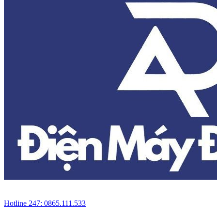
Hotline 247: 0865.111.533