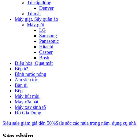
Tủ cấp đông
Denver
Tủ mát
Máy giặt, Sấy quần áo
Máy giặt
LG
Samsung
Panasonic
Hitachi
Casper
Bosh
Điều hòa, Quạt mát
Bếp từ
Bình nước nóng
Ấm siêu tốc
Bàn ủi
Bếp
Máy hút mùi
Máy rửa bát
Máy xay sinh tố
Đồ Gia Dụng
Siêu sale giảm giá đến 50%
Sale sốc các mùa trong năm, dụng cụ nhà
Sản phẩm