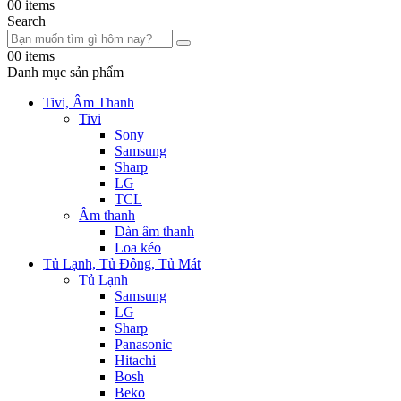
0
0 items
Search
0
0 items
Danh mục sản phẩm
Tivi, Âm Thanh
Tivi
Sony
Samsung
Sharp
LG
TCL
Âm thanh
Dàn âm thanh
Loa kéo
Tủ Lạnh, Tủ Đông, Tủ Mát
Tủ Lạnh
Samsung
LG
Sharp
Panasonic
Hitachi
Bosh
Beko