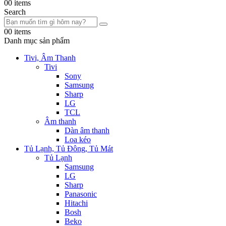
0
0 items
Search
0
0 items
Danh mục sản phẩm
Tivi, Âm Thanh
Tivi
Sony
Samsung
Sharp
LG
TCL
Âm thanh
Dàn âm thanh
Loa kéo
Tủ Lạnh, Tủ Đông, Tủ Mát
Tủ Lạnh
Samsung
LG
Sharp
Panasonic
Hitachi
Bosh
Beko