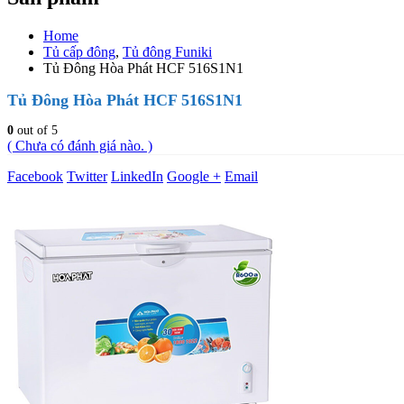
Home
Tủ cấp đông
,
Tủ đông Funiki
Tủ Đông Hòa Phát HCF 516S1N1
Tủ Đông Hòa Phát HCF 516S1N1
0
out of 5
( Chưa có đánh giá nào. )
Facebook
Twitter
LinkedIn
Google +
Email