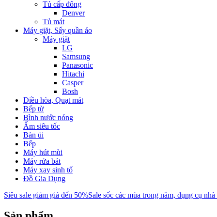
Tủ cấp đông
Denver
Tủ mát
Máy giặt, Sấy quần áo
Máy giặt
LG
Samsung
Panasonic
Hitachi
Casper
Bosh
Điều hòa, Quạt mát
Bếp từ
Bình nước nóng
Ấm siêu tốc
Bàn ủi
Bếp
Máy hút mùi
Máy rửa bát
Máy xay sinh tố
Đồ Gia Dụng
Siêu sale giảm giá đến 50%
Sale sốc các mùa trong năm, dụng cụ nhà
Sản phẩm