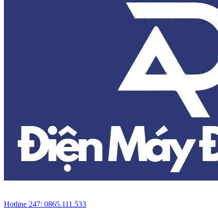
Hotline 247: 0865.111.533