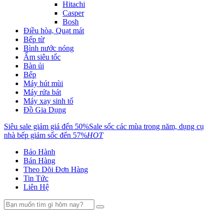
Hitachi
Casper
Bosh
Điều hòa, Quạt mát
Bếp từ
Bình nước nóng
Ấm siêu tốc
Bàn ủi
Bếp
Máy hút mùi
Máy rửa bát
Máy xay sinh tố
Đồ Gia Dụng
Siêu sale giảm giá đến 50%
Sale sốc các mùa trong năm, dụng cụ
nhà bếp giảm sốc đến 57%
HOT
Bảo Hành
Bán Hàng
Theo Dõi Đơn Hàng
Tin Tức
Liên Hệ