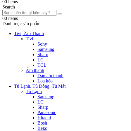
0
0 items
Search
0
0 items
Danh mục sản phẩm
Tivi, Âm Thanh
Tivi
Sony
Samsung
Sharp
LG
TCL
Âm thanh
Dàn âm thanh
Loa kéo
Tủ Lạnh, Tủ Đông, Tủ Mát
Tủ Lạnh
Samsung
LG
Sharp
Panasonic
Hitachi
Bosh
Beko