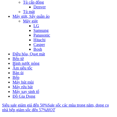
Tủ cấp đông
Denver
Tủ mát
Máy giặt, Sấy quần áo
Máy giặt
LG
Samsung
Panasonic
Hitachi
Casper
Bosh
Điều hòa, Quạt mát
Bếp từ
Bình nước nóng
Ấm siêu tốc
Bàn ủi
Bếp
Máy hút mùi
Máy rửa bát
Máy xay sinh tố
Đồ Gia Dụng
Siêu sale giảm giá đến 50%
Sale sốc các mùa trong năm, dụng cụ
nhà bếp giảm sốc đến 57%
HOT