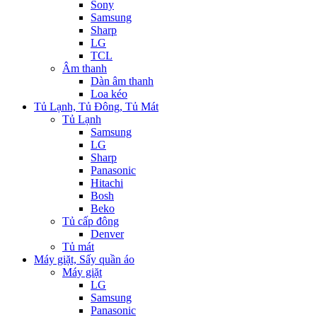
Sony
Samsung
Sharp
LG
TCL
Âm thanh
Dàn âm thanh
Loa kéo
Tủ Lạnh, Tủ Đông, Tủ Mát
Tủ Lạnh
Samsung
LG
Sharp
Panasonic
Hitachi
Bosh
Beko
Tủ cấp đông
Denver
Tủ mát
Máy giặt, Sấy quần áo
Máy giặt
LG
Samsung
Panasonic