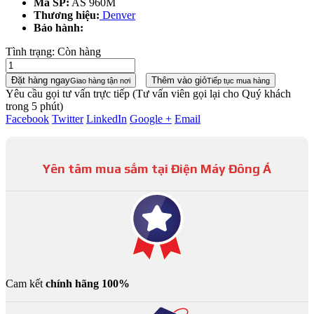
Mã SP:
AS 960M
Thương hiệu:
Denver
Bảo hành:
Tình trạng:
Còn hàng
Đặt hàng ngay
Thêm vào giỏ
Giao hàng tận nơi
Tiếp tục mua hàng
Yêu cầu gọi tư vấn trực tiếp
(Tư vấn viên gọi lại cho Quý khách
trong 5 phút)
Facebook
Twitter
LinkedIn
Google +
Email
Yên tâm mua sắm tại Điện Máy Đông Á
Cam kết
chính hãng 100%