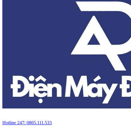
Hotline 247: 0865.111.533