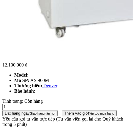
12.100.000
₫
Model:
Mã SP:
AS 960M
Thương hiệu:
Denver
Bảo hành:
Tình trạng:
Còn hàng
Đặt hàng ngay
Thêm vào giỏ
Giao hàng tận nơi
Tiếp tục mua hàng
Yêu cầu gọi tư vấn trực tiếp
(Tư vấn viên gọi lại cho Quý khách
trong 5 phút)