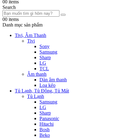
0
0 items
Search
0
0 items
Danh mục sản phẩm
Tivi, Âm Thanh
Tivi
Sony
Samsung
Sharp
LG
TCL
Âm thanh
Dàn âm thanh
Loa kéo
Tủ Lạnh, Tủ Đông, Tủ Mát
Tủ Lạnh
Samsung
LG
Sharp
Panasonic
Hitachi
Bosh
Beko