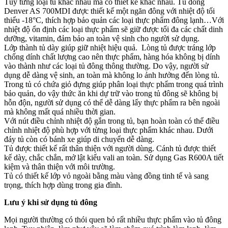
Tùy từng loại tủ khác nhau mà có thiết kế khác nhau. Tủ đông
Denver AS 700MDI được thiết kế một ngăn đông với nhiệt độ tối
thiểu -18°C, thích hợp bảo quản các loại thực phẩm đông lạnh…Với
nhiệt độ ổn định các loại thực phẩm sẽ giữ được tối đa các chất dinh
dưỡng, vitamin, đảm bảo an toàn vệ sinh cho người sử dụng.
Lớp thành tủ dày giúp giữ nhiệt hiệu quả. Lòng tủ được tráng lớp
chống dính chất lượng cao nên thực phẩm, hàng hóa không bị dính
vào thành như các loại tủ đông thông thường. Do vậy, người sử
dụng dễ dàng vệ sinh, an toàn mà không lo ảnh hưởng đến lòng tủ.
Trong tủ có chứa giỏ đựng giúp phân loại thực phẩm trong quá trình
bảo quản, do vậy thức ăn khi dự trữ vào trong tủ đông sẽ không bị
hỗn độn, người sử dụng có thể dễ dàng lấy thực phẩm ra bên ngoài
mà không mất quá nhiều thời gian.
Với nút điều chỉnh nhiệt độ gắn trong tủ, bạn hoàn toàn có thể điều
chỉnh nhiệt độ phù hợp với từng loại thực phẩm khác nhau. Dưới
đáy tủ còn có bánh xe giúp di chuyển dễ dàng.
Tủ được thiết kế rất thân thiện với người dùng. Cánh tủ được thiết
kế dày, chắc chắn, mở lật kiểu vali an toàn. Sử dụng Gas R600A tiết
kiệm và thân thiện với môi trường.
Tủ có thiết kế lớp vỏ ngoài bằng màu vàng đồng tinh tế và sang
trọng, thích hợp dùng trong gia đình.
Lưu ý khi sử dụng tủ đông
Mọi người thường có thói quen bỏ rất nhiều thực phẩm vào tủ đông