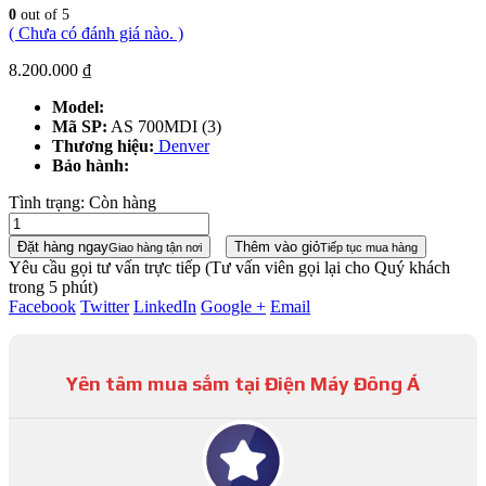
0
out of 5
( Chưa có đánh giá nào. )
8.200.000
₫
Model:
Mã SP:
AS 700MDI (3)
Thương hiệu:
Denver
Bảo hành:
Tình trạng:
Còn hàng
Đặt hàng ngay
Thêm vào giỏ
Giao hàng tận nơi
Tiếp tục mua hàng
Yêu cầu gọi tư vấn trực tiếp
(Tư vấn viên gọi lại cho Quý khách
trong 5 phút)
Facebook
Twitter
LinkedIn
Google +
Email
Yên tâm mua sắm tại Điện Máy Đông Á