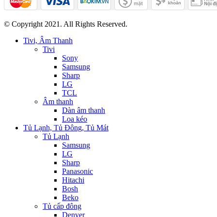
© Copyright 2021. All Rights Reserved.
Tivi, Âm Thanh
Tivi
Sony
Samsung
Sharp
LG
TCL
Âm thanh
Dàn âm thanh
Loa kéo
Tủ Lạnh, Tủ Đông, Tủ Mát
Tủ Lạnh
Samsung
LG
Sharp
Panasonic
Hitachi
Bosh
Beko
Tủ cấp đông
Denver