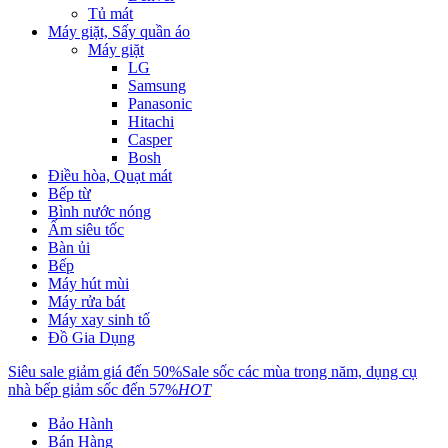
Tủ mát
Máy giặt, Sấy quần áo
Máy giặt
LG
Samsung
Panasonic
Hitachi
Casper
Bosh
Điều hòa, Quạt mát
Bếp từ
Bình nước nóng
Ấm siêu tốc
Bàn ủi
Bếp
Máy hút mùi
Máy rửa bát
Máy xay sinh tố
Đồ Gia Dụng
Siêu sale giảm giá đến 50%
Sale sốc các mùa trong năm, dụng cụ
nhà bếp giảm sốc đến 57%
HOT
Bảo Hành
Bán Hàng