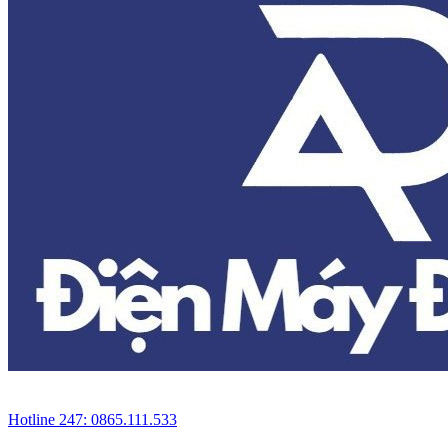
Hotline 247: 0865.111.533