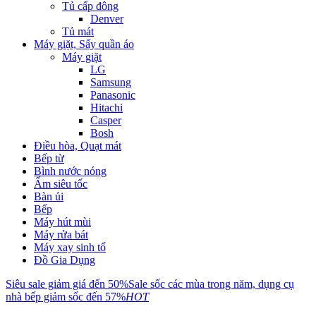
Tủ cấp đông
Denver
Tủ mát
Máy giặt, Sấy quần áo
Máy giặt
LG
Samsung
Panasonic
Hitachi
Casper
Bosh
Điều hòa, Quạt mát
Bếp từ
Bình nước nóng
Ấm siêu tốc
Bàn ủi
Bếp
Máy hút mùi
Máy rửa bát
Máy xay sinh tố
Đồ Gia Dụng
Siêu sale giảm giá đến 50%
Sale sốc các mùa trong năm, dụng cụ
nhà bếp giảm sốc đến 57%
HOT