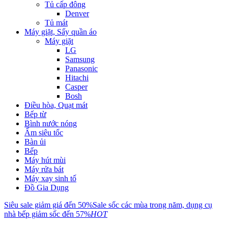
Tủ cấp đông
Denver
Tủ mát
Máy giặt, Sấy quần áo
Máy giặt
LG
Samsung
Panasonic
Hitachi
Casper
Bosh
Điều hòa, Quạt mát
Bếp từ
Bình nước nóng
Ấm siêu tốc
Bàn ủi
Bếp
Máy hút mùi
Máy rửa bát
Máy xay sinh tố
Đồ Gia Dụng
Siêu sale giảm giá đến 50%
Sale sốc các mùa trong năm, dụng cụ
nhà bếp giảm sốc đến 57%
HOT