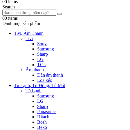
0
0 items
Search
0
0 items
Danh mục sản phẩm
Tivi, Âm Thanh
Tivi
Sony
Samsung
Sharp
LG
TCL
Âm thanh
Dàn âm thanh
Loa kéo
Tủ Lạnh, Tủ Đông, Tủ Mát
Tủ Lạnh
Samsung
LG
Sharp
Panasonic
Hitachi
Bosh
Beko