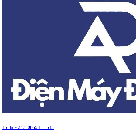
Hotline 247: 0865.111.533