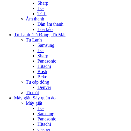
Sharp
LG
TCL
Âm thanh
Dàn âm thanh
Loa kéo
Tủ Lạnh, Tủ Đông, Tủ Mát
Tủ Lạnh
Samsung
LG
Sharp
Panasonic
Hitachi
Bosh
Beko
Tủ cấp đông
Denver
Tủ mát
Máy giặt, Sấy quần áo
Máy giặt
LG
Samsung
Panasonic
Hitachi
Casper