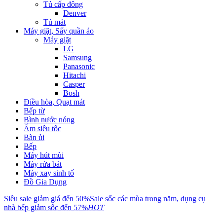
Tủ cấp đông
Denver
Tủ mát
Máy giặt, Sấy quần áo
Máy giặt
LG
Samsung
Panasonic
Hitachi
Casper
Bosh
Điều hòa, Quạt mát
Bếp từ
Bình nước nóng
Ấm siêu tốc
Bàn ủi
Bếp
Máy hút mùi
Máy rửa bát
Máy xay sinh tố
Đồ Gia Dụng
Siêu sale giảm giá đến 50%
Sale sốc các mùa trong năm, dụng cụ
nhà bếp giảm sốc đến 57%
HOT