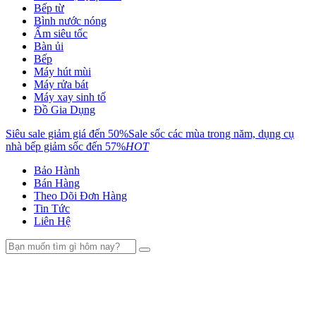
Bếp từ
Bình nước nóng
Ấm siêu tốc
Bàn ủi
Bếp
Máy hút mùi
Máy rửa bát
Máy xay sinh tố
Đồ Gia Dụng
Siêu sale giảm giá đến 50%
Sale sốc các mùa trong năm, dụng cụ
nhà bếp giảm sốc đến 57%
HOT
Bảo Hành
Bán Hàng
Theo Dõi Đơn Hàng
Tin Tức
Liên Hệ