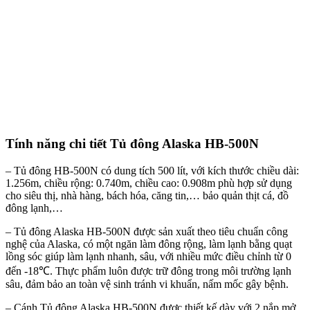
Tính năng chi tiết Tủ đông Alaska HB-500N
– Tủ đông HB-500N có dung tích 500 lít, với kích thước chiều dài:
1.256m, chiều rộng: 0.740m, chiều cao: 0.908m phù hợp sử dụng
cho siêu thị, nhà hàng, bách hóa, căng tin,… bảo quản thịt cá, đồ
đông lạnh,…
– Tủ đông Alaska HB-500N được sản xuất theo tiêu chuẩn công
nghệ của Alaska, có một ngăn làm đông rộng, làm lạnh bằng quạt
lồng sóc giúp làm lạnh nhanh, sâu, với nhiều mức điều chỉnh từ 0
đến -18℃. Thực phẩm luôn được trữ đông trong môi trường lạnh
sâu, đảm bảo an toàn vệ sinh tránh vi khuẩn, nấm mốc gây bệnh.
– Cánh Tủ đông Alaska HB-500N được thiết kế dày với 2 nắp mở