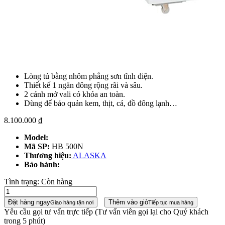
Lòng tủ bằng nhôm phẳng sơn tĩnh điện.
Thiết kế 1 ngăn đông rộng rãi và sâu.
2 cánh mở vali có khóa an toàn.
Dùng để bảo quản kem, thịt, cá, đồ đông lạnh…
8.100.000
₫
Model:
Mã SP:
HB 500N
Thương hiệu:
ALASKA
Bảo hành:
Tình trạng:
Còn hàng
Đặt hàng ngay
Thêm vào giỏ
Giao hàng tận nơi
Tiếp tục mua hàng
Yêu cầu gọi tư vấn trực tiếp
(Tư vấn viên gọi lại cho Quý khách
trong 5 phút)