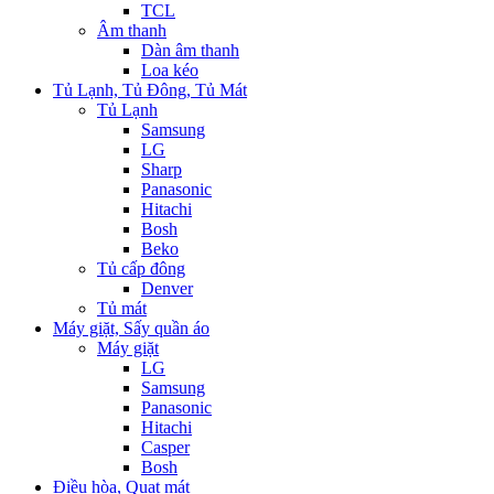
TCL
Âm thanh
Dàn âm thanh
Loa kéo
Tủ Lạnh, Tủ Đông, Tủ Mát
Tủ Lạnh
Samsung
LG
Sharp
Panasonic
Hitachi
Bosh
Beko
Tủ cấp đông
Denver
Tủ mát
Máy giặt, Sấy quần áo
Máy giặt
LG
Samsung
Panasonic
Hitachi
Casper
Bosh
Điều hòa, Quạt mát