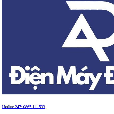
Hotline 247: 0865.111.533