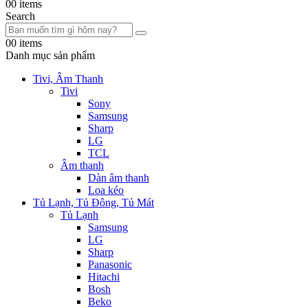
0
0 items
Search
0
0 items
Danh mục sản phẩm
Tivi, Âm Thanh
Tivi
Sony
Samsung
Sharp
LG
TCL
Âm thanh
Dàn âm thanh
Loa kéo
Tủ Lạnh, Tủ Đông, Tủ Mát
Tủ Lạnh
Samsung
LG
Sharp
Panasonic
Hitachi
Bosh
Beko