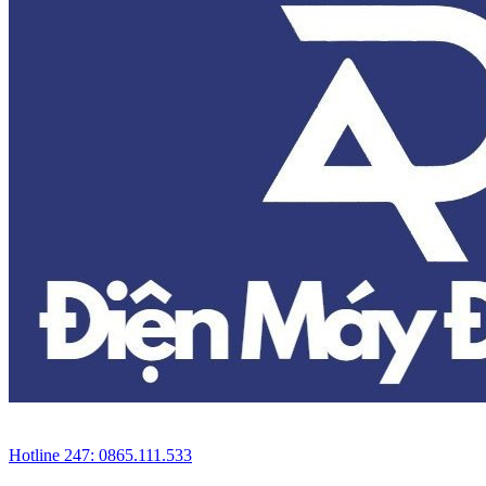
Hotline 247: 0865.111.533