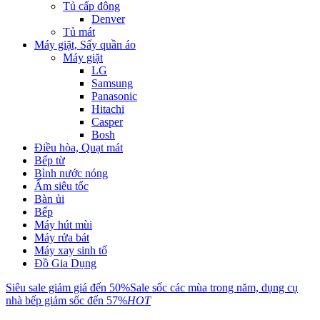
Tủ cấp đông
Denver
Tủ mát
Máy giặt, Sấy quần áo
Máy giặt
LG
Samsung
Panasonic
Hitachi
Casper
Bosh
Điều hòa, Quạt mát
Bếp từ
Bình nước nóng
Ấm siêu tốc
Bàn ủi
Bếp
Máy hút mùi
Máy rửa bát
Máy xay sinh tố
Đồ Gia Dụng
Siêu sale giảm giá đến 50%
Sale sốc các mùa trong năm, dụng cụ
nhà bếp giảm sốc đến 57%
HOT