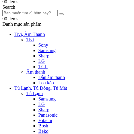
0
0 items
Search
0
0 items
Danh mục sản phẩm
Tivi, Âm Thanh
Tivi
Sony
Samsung
Sharp
LG
TCL
Âm thanh
Dàn âm thanh
Loa kéo
Tủ Lạnh, Tủ Đông, Tủ Mát
Tủ Lạnh
Samsung
LG
Sharp
Panasonic
Hitachi
Bosh
Beko