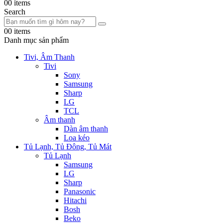
0
0 items
Search
0
0 items
Danh mục sản phẩm
Tivi, Âm Thanh
Tivi
Sony
Samsung
Sharp
LG
TCL
Âm thanh
Dàn âm thanh
Loa kéo
Tủ Lạnh, Tủ Đông, Tủ Mát
Tủ Lạnh
Samsung
LG
Sharp
Panasonic
Hitachi
Bosh
Beko