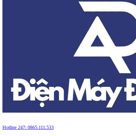
Hotline 247: 0865.111.533