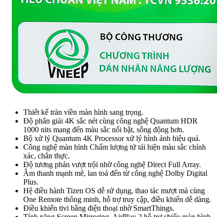
Thiết kế tràn viền màn hình sang trọng.
Độ phân giải 4K sắc nét cùng công nghệ Quantum HDR
1000 nits mang đến màu sắc nổi bật, sống động hơn.
Bộ xử lý Quantum 4K Processor xử lý hình ảnh hiệu quả.
Công nghệ màn hình Chấm lượng tử tái hiện màu sắc chính
xác, chân thực.
Độ tương phản vượt trội nhờ công nghệ Direct Full Array.
Âm thanh mạnh mẽ, lan toả đến từ công nghệ Dolby Digital
Plus.
Hệ điều hành Tizen OS dễ sử dụng, thao tác mượt mà cùng
One Remote thông minh, hỗ trợ truy cập, điều khiển dễ dàng.
Điều khiển tivi bằng điện thoại nhờ SmartThings.
Tính năng Screen Mirroring, AirPlay 2 hỗ trợ chiếu màn hình