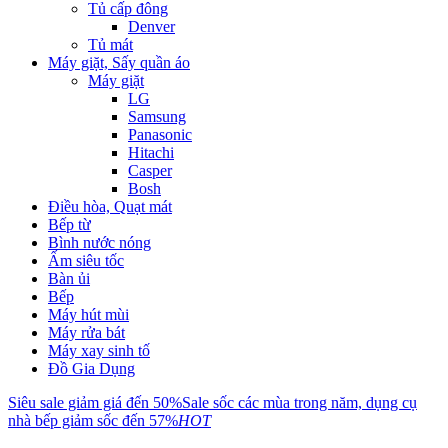
Tủ cấp đông
Denver
Tủ mát
Máy giặt, Sấy quần áo
Máy giặt
LG
Samsung
Panasonic
Hitachi
Casper
Bosh
Điều hòa, Quạt mát
Bếp từ
Bình nước nóng
Ấm siêu tốc
Bàn ủi
Bếp
Máy hút mùi
Máy rửa bát
Máy xay sinh tố
Đồ Gia Dụng
Siêu sale giảm giá đến 50%
Sale sốc các mùa trong năm, dụng cụ
nhà bếp giảm sốc đến 57%
HOT