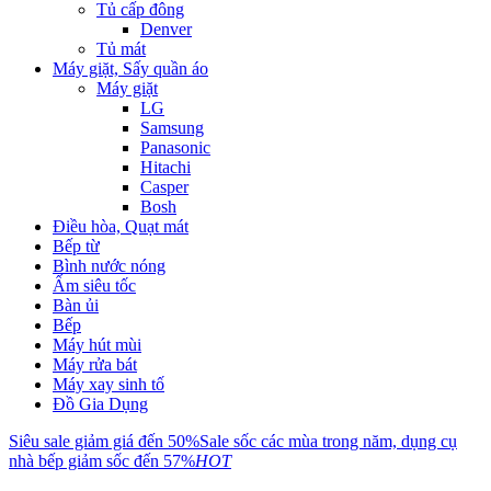
Tủ cấp đông
Denver
Tủ mát
Máy giặt, Sấy quần áo
Máy giặt
LG
Samsung
Panasonic
Hitachi
Casper
Bosh
Điều hòa, Quạt mát
Bếp từ
Bình nước nóng
Ấm siêu tốc
Bàn ủi
Bếp
Máy hút mùi
Máy rửa bát
Máy xay sinh tố
Đồ Gia Dụng
Siêu sale giảm giá đến 50%
Sale sốc các mùa trong năm, dụng cụ
nhà bếp giảm sốc đến 57%
HOT