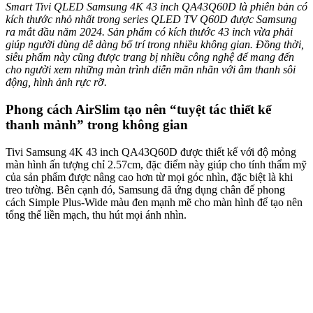
Smart Tivi QLED Samsung 4K 43 inch QA43Q60D là phiên bản có
kích thước nhỏ nhất trong series QLED TV Q60D được Samsung
ra mắt đầu năm 2024. Sản phẩm có kích thước 43 inch vừa phải
giúp người dùng dễ dàng bố trí trong nhiều không gian. Đồng thời,
siêu phẩm này cũng được trang bị nhiều công nghệ để mang đến
cho người xem những màn trình diễn mãn nhãn với âm thanh sôi
động, hình ảnh rực rỡ.
Phong cách AirSlim tạo nên “tuyệt tác thiết kế
thanh mảnh” trong không gian
Tivi Samsung 4K 43 inch QA43Q60D được thiết kế với độ mỏng
màn hình ấn tượng chỉ 2.57cm, đặc điểm này giúp cho tính thẩm mỹ
của sản phẩm được nâng cao hơn từ mọi góc nhìn, đặc biệt là khi
treo tường. Bên cạnh đó, Samsung đã ứng dụng chân đế phong
cách Simple Plus-Wide màu đen mạnh mẽ cho màn hình để tạo nên
tổng thể liền mạch, thu hút mọi ánh nhìn.