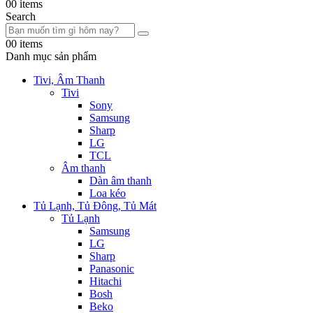
0
0 items
Search
0
0 items
Danh mục sản phẩm
Tivi, Âm Thanh
Tivi
Sony
Samsung
Sharp
LG
TCL
Âm thanh
Dàn âm thanh
Loa kéo
Tủ Lạnh, Tủ Đông, Tủ Mát
Tủ Lạnh
Samsung
LG
Sharp
Panasonic
Hitachi
Bosh
Beko