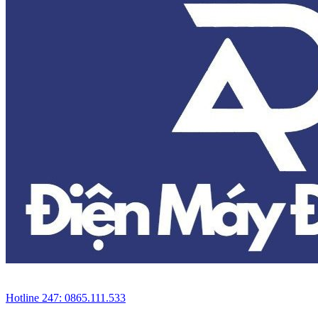
Hotline 247: 0865.111.533