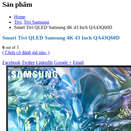
Sản phẩm
Home
Tivi
,
Tivi Samsung
Smart Tivi QLED Samsung 4K 43 Inch QA43Q60D
Smart Tivi QLED Samsung 4K 43 Inch QA43Q60D
0
out of 5
( Chưa có đánh giá nào. )
Facebook
Twitter
LinkedIn
Google +
Email