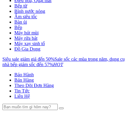
Điều hòa, Quạt mát
Bếp từ
Bình nước nóng
Ấm siêu tốc
Bàn ủi
Bếp
Máy hút mùi
Máy rửa bát
Máy xay sinh tố
Đồ Gia Dụng
Siêu sale giảm giá đến 50%
Sale sốc các mùa trong năm, dụng cụ
nhà bếp giảm sốc đến 57%
HOT
Bảo Hành
Bán Hàng
Theo Dõi Đơn Hàng
Tin Tức
Liên Hệ