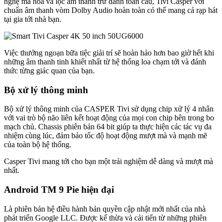
nghệ mã hóa và lọc âm thanh trứ danh toàn cầu, Tivi Casper với
chuẩn âm thanh vòm Dolby Audio hoàn toàn có thể mang cả rạp hát
tại gia tới nhà bạn.
Việc thưởng ngoạn bữa tiệc giải trí sẽ hoàn hảo hơn bao giờ hết khi
những âm thanh tinh khiết nhất từ hệ thống loa chạm tới và đánh
thức từng giác quan của bạn.
Bộ xử lý thông minh
Bộ xử lý thông minh của CASPER Tivi sử dụng chip xử lý 4 nhân
với vai trò bộ não liên kết hoạt động của mọi con chip bên trong bo
mạch chủ. Chassis phiên bản 64 bit giúp ta thực hiện các tác vụ đa
nhiệm cùng lúc, đảm bảo tốc độ hoạt động mượt mà và mạnh mẽ
của toàn bộ hệ thống.
Casper Tivi mang tới cho bạn một trải nghiệm dễ dàng và mượt mà
nhất.
Android TM 9 Pie hiện đại
Là phiên bản hệ điều hành bản quyền cập nhật mới nhất của nhà
phát triển Google LLC. Được kế thừa và cải tiến từ những phiên