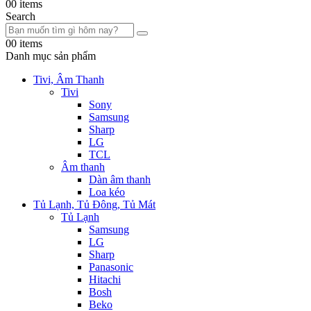
0
0 items
Search
0
0 items
Danh mục sản phẩm
Tivi, Âm Thanh
Tivi
Sony
Samsung
Sharp
LG
TCL
Âm thanh
Dàn âm thanh
Loa kéo
Tủ Lạnh, Tủ Đông, Tủ Mát
Tủ Lạnh
Samsung
LG
Sharp
Panasonic
Hitachi
Bosh
Beko