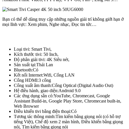
Bạn có thể dễ dàng truy cập những nguồn giải trí không giới hạn ở
mọi lĩnh vực: Xem phim, Nghe nhạc, Đọc tin tức…
Loại tivi:
Smart Tivi,
Kích thước tivi:
50 Inch,
Độ phân giải tivi:
4K Siêu nét,
Sản xuất tại:
Thái Lan
Bluetooth:
Có
Kết nối Internet:
Wifi, Cổng LAN
Cổng HDMI:
3 cổng
Cổng xuất âm thanh:
Cổng Optical (Digital Audio Out)
Hệ điều hành, giao diện:
Android 9.0
Các ứng dụng sẵn có:
YouTube, Chromecast, Google
Assistant Build-in, Google Play Store, Chromecast built-in,
Web Browser
Điều khiển tivi bằng điện thoại:
Có
Tương tác thông minh:
Tìm kiếm bằng giọng nói (có hỗ trợ
tiếng Việt), Chế độ xem 2 màn hình, Điều khiển bằng giọng
nói, Tìm kiếm bằng giọng nói