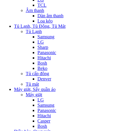
TCL
Âm thanh
Dàn âm thanh
Loa kéo
Tủ Lạnh, Tủ Đông, Tủ Mát
Tủ Lạnh
Samsung
LG
Sharp
Panasonic
Hitachi
Bosh
Beko
Tủ cấp đông
Denver
Tủ mát
Máy giặt, Sấy quần áo
Máy giặt
LG
Samsung
Panasonic
Hitachi
Casper
Bosh