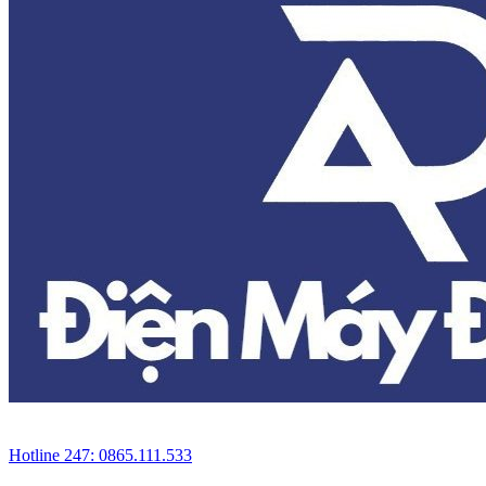
Hotline 247: 0865.111.533