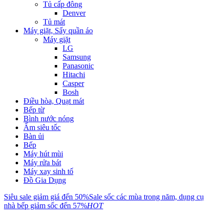
Tủ cấp đông
Denver
Tủ mát
Máy giặt, Sấy quần áo
Máy giặt
LG
Samsung
Panasonic
Hitachi
Casper
Bosh
Điều hòa, Quạt mát
Bếp từ
Bình nước nóng
Ấm siêu tốc
Bàn ủi
Bếp
Máy hút mùi
Máy rửa bát
Máy xay sinh tố
Đồ Gia Dụng
Siêu sale giảm giá đến 50%
Sale sốc các mùa trong năm, dụng cụ
nhà bếp giảm sốc đến 57%
HOT