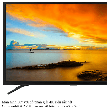
Màn hình 50″ với độ phân giải 4K siêu sắc nét
Công nghệ HDR tái tạo rực rỡ bức tranh cuộc sống