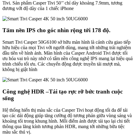
Tivi. Sản phẩm Casper Tivi 50’’ chỉ dày khoảng 7.9mm, tương
đương với độ dày của 1 chiếc iPhone
Tấm nền IPS cho góc nhìn rộng tới 178 độ.
Smart Tivi Casper 50G6100 sở hữu màn hình là cánh cửa giao tiếp
hữu hiệu của mọi Tivi với người dùng, mang tới những trải nghiệm
đầu tiên về hình ảnh. Màn hình của Casper Android Tivi được tối
ưu hóa vai trò này nhờ có tấm nền công nghệ IPS mang lại hiệu quả
trình chiếu tối ưu. Các chuyển động được truyền tải mượt mà,
không bị giật hình
Công nghệ HDR –Tái tạo rực rỡ bức tranh cuộc
sống
Hệ thống hiển thị màu sắc của Casper Tivi hoạt động tối đa để tái
tạo các dải động giúp tăng cường độ tương phản giữa vùng sáng và
khoảng tối trong khung hình. Mỗi điểm ảnh được tái tạo lại chi tiết
thông qua lăng kính tương phản HDR, mang tới những bữa tiệc
màu sắc thú vị.