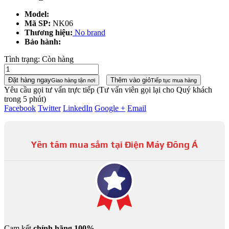
Model:
Mã SP:
NK06
Thương hiệu:
No brand
Bảo hành:
Tình trạng:
Còn hàng
Đặt hàng ngay
Thêm vào giỏ
Giao hàng tận nơi
Tiếp tục mua hàng
Yêu cầu gọi tư vấn trực tiếp
(Tư vấn viên gọi lại cho Quý khách
trong 5 phút)
Facebook
Twitter
LinkedIn
Google +
Email
Yên tâm mua sắm tại Điện Máy Đông Á
Cam kết
chính hãng 100%