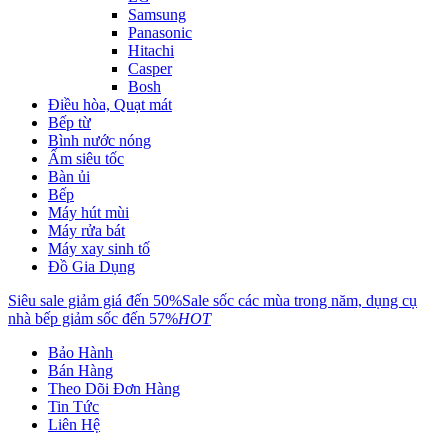
Samsung
Panasonic
Hitachi
Casper
Bosh
Điều hòa, Quạt mát
Bếp từ
Bình nước nóng
Ấm siêu tốc
Bàn ủi
Bếp
Máy hút mùi
Máy rửa bát
Máy xay sinh tố
Đồ Gia Dụng
Siêu sale giảm giá đến 50%
Sale sốc các mùa trong năm, dụng cụ
nhà bếp giảm sốc đến 57%
HOT
Bảo Hành
Bán Hàng
Theo Dõi Đơn Hàng
Tin Tức
Liên Hệ