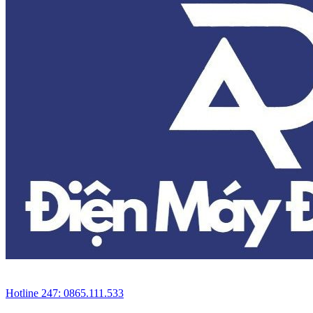
Hotline 247: 0865.111.533