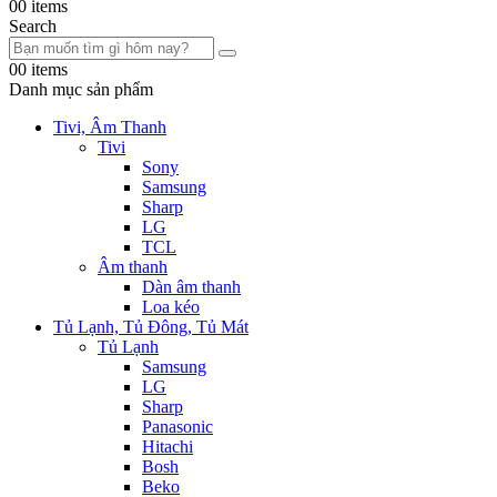
0
0 items
Search
0
0 items
Danh mục sản phẩm
Tivi, Âm Thanh
Tivi
Sony
Samsung
Sharp
LG
TCL
Âm thanh
Dàn âm thanh
Loa kéo
Tủ Lạnh, Tủ Đông, Tủ Mát
Tủ Lạnh
Samsung
LG
Sharp
Panasonic
Hitachi
Bosh
Beko