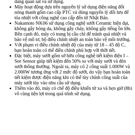
dàng quan sát và sử dụng.
Máy hoạt động dựa trên nguyên lý sử dụng điện năng đốt
nóng thanh gốm cao cấp PTC và dùng nguyên lý đối lưu để
tỏa nhiệt với công nghệ cao cấp đến từ Nhật Bản.
Nakamoto NK06 sử dụng công nghệ sưởi Ceramic hiện đại,
không gây bỏng da, không gây cháy, không gây tiếng ồn lớn.
Bên cạnh đó, máy có trang bị cầu chì để tránh quá nhiệt và
bảo vệ mô tơ, bộ điều chỉnh nhiệt an toàn bảo vệ môi trường.
Với phạm vi điều chỉnh nhiệt độ của máy từ 18 – 45 độ C,
bạn hoàn toàn có thể điều chỉnh phù hợp với thời tiết.
Đặc biệt, máy sưởi gốm sở hữu công nghệ tiết kiệm điện I –
See Sensor giúp tiết kiệm đến 50% so với máy sưởi và đèn
sưởi thông thường. Ngoài ra, máy có 2 công suất 1.000W và
2.000W tương ứng với 2 mức độ sưởi, do vậy bạn hoàn toàn
tiết kiệm được điện năng khi có thể tùy chỉnh công suất của
máy sưởi tùy vào nhu cầu sử dụng.
Thêm vào đó, máy có chế độ điều khiển từ xa và hẹn giờ (8h)
vô cùng tiện lợi trong quá trình sử dụng.