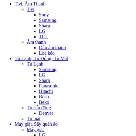
Tivi, Âm Thanh
Tivi
Sony
Samsung
Sharp
LG
TCL
Âm thanh
Dàn âm thanh
Loa kéo
Tủ Lạnh, Tủ Đông, Tủ Mát
Tủ Lạnh
Samsung
LG
Sharp
Panasonic
Hitachi
Bosh
Beko
Tủ cấp đông
Denver
Tủ mát
Máy giặt, Sấy quần áo
Máy giặt
LG