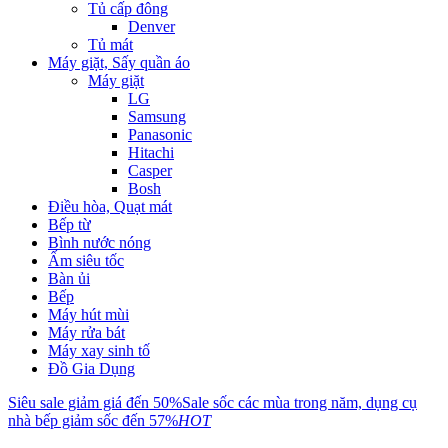
Tủ cấp đông
Denver
Tủ mát
Máy giặt, Sấy quần áo
Máy giặt
LG
Samsung
Panasonic
Hitachi
Casper
Bosh
Điều hòa, Quạt mát
Bếp từ
Bình nước nóng
Ấm siêu tốc
Bàn ủi
Bếp
Máy hút mùi
Máy rửa bát
Máy xay sinh tố
Đồ Gia Dụng
Siêu sale giảm giá đến 50%
Sale sốc các mùa trong năm, dụng cụ
nhà bếp giảm sốc đến 57%
HOT