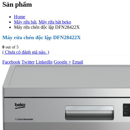
Sản phẩm
Home
Máy rửa bát
,
Máy rửa bát beko
Máy rửa chén độc lập DFN28422X
Máy rửa chén độc lập DFN28422X
0
out of 5
( Chưa có đánh giá nào. )
Facebook
Twitter
LinkedIn
Google +
Email