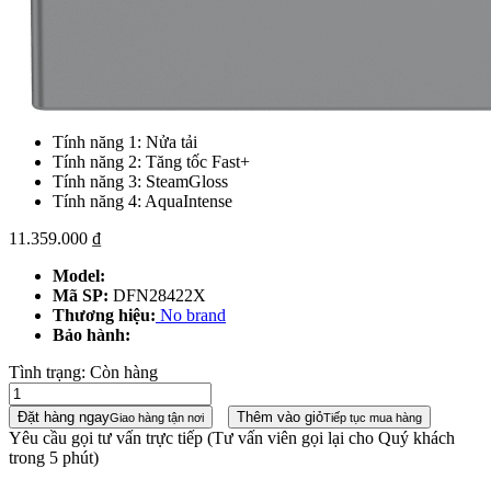
Tính năng 1: Nửa tải
Tính năng 2: Tăng tốc Fast+
Tính năng 3: SteamGloss
Tính năng 4: AquaIntense
11.359.000
₫
Model:
Mã SP:
DFN28422X
Thương hiệu:
No brand
Bảo hành:
Tình trạng:
Còn hàng
Đặt hàng ngay
Thêm vào giỏ
Giao hàng tận nơi
Tiếp tục mua hàng
Yêu cầu gọi tư vấn trực tiếp
(Tư vấn viên gọi lại cho Quý khách
trong 5 phút)