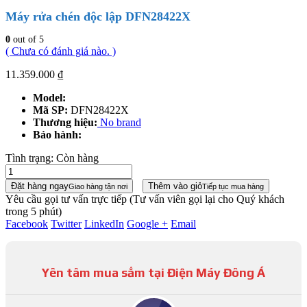
Máy rửa chén độc lập DFN28422X
0
out of 5
( Chưa có đánh giá nào. )
11.359.000
₫
Model:
Mã SP:
DFN28422X
Thương hiệu:
No brand
Bảo hành:
Tình trạng:
Còn hàng
Đặt hàng ngay
Thêm vào giỏ
Giao hàng tận nơi
Tiếp tục mua hàng
Yêu cầu gọi tư vấn trực tiếp
(Tư vấn viên gọi lại cho Quý khách
trong 5 phút)
Facebook
Twitter
LinkedIn
Google +
Email
Yên tâm mua sắm tại Điện Máy Đông Á