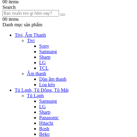
0
0 items
Search
0
0 items
Danh mục sản phẩm
Tivi, Âm Thanh
Tivi
Sony
Samsung
Sharp
LG
TCL
Âm thanh
Dàn âm thanh
Loa kéo
Tủ Lạnh, Tủ Đông, Tủ Mát
Tủ Lạnh
Samsung
LG
Sharp
Panasonic
Hitachi
Bosh
Beko