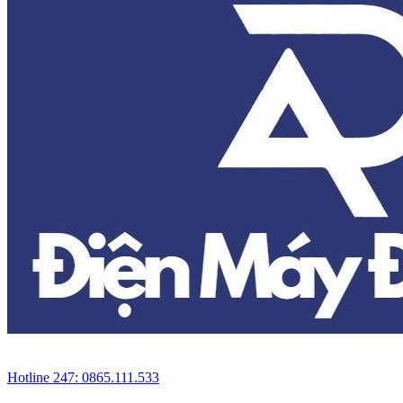
Hotline 247: 0865.111.533