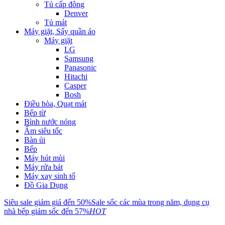
Tủ cấp đông
Denver
Tủ mát
Máy giặt, Sấy quần áo
Máy giặt
LG
Samsung
Panasonic
Hitachi
Casper
Bosh
Điều hòa, Quạt mát
Bếp từ
Bình nước nóng
Ấm siêu tốc
Bàn ủi
Bếp
Máy hút mùi
Máy rửa bát
Máy xay sinh tố
Đồ Gia Dụng
Siêu sale giảm giá đến 50%
Sale sốc các mùa trong năm, dụng cụ
nhà bếp giảm sốc đến 57%
HOT