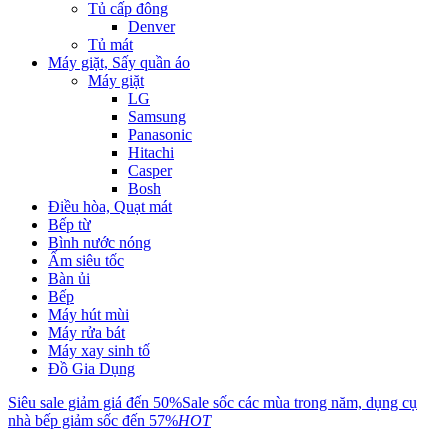
Tủ cấp đông
Denver
Tủ mát
Máy giặt, Sấy quần áo
Máy giặt
LG
Samsung
Panasonic
Hitachi
Casper
Bosh
Điều hòa, Quạt mát
Bếp từ
Bình nước nóng
Ấm siêu tốc
Bàn ủi
Bếp
Máy hút mùi
Máy rửa bát
Máy xay sinh tố
Đồ Gia Dụng
Siêu sale giảm giá đến 50%
Sale sốc các mùa trong năm, dụng cụ
nhà bếp giảm sốc đến 57%
HOT