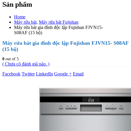
Sản phẩm
Home
Máy rửa bát
,
Máy rửa bát Fujishan
Máy rửa bát gia đình độc lập Fujishan FJVN15-
S08AF (15 bộ)
Máy rửa bát gia đình độc lập Fujishan FJVN15- S08AF
(15 bộ)
0
out of 5
( Chưa có đánh giá nào. )
Facebook
Twitter
LinkedIn
Google +
Email