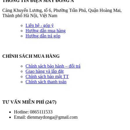
THÔNG TIN ĐIỆN MÁY ĐÔNG Á
Cảng Khuyến Lương, tổ 6, Phường Trần Phú, Quận Hoàng Mai,
Thành phố Hà Nội, Việt Nam
Liên hệ - góp ý
Hướng dẫn mua hàng
Hướng dẫn trả góp
CHÍNH SÁCH MUA HÀNG
Chính sách bảo hành – đổi trả
Giao hàng và lắp đặt
Chính sách bảo mật TT
Chính sách thanh toán
TƯ VẤN MIỄN PHÍ (24/7)
Hotline: 0865111533
Email:
dienmaydonga@gmail.com