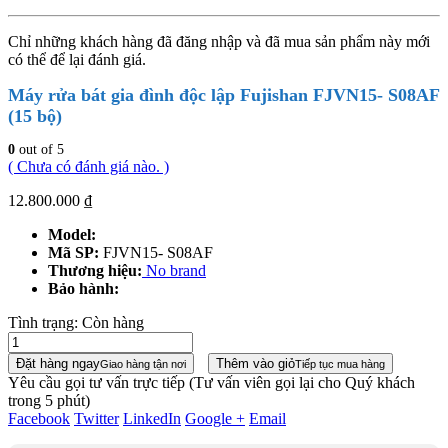
Chỉ những khách hàng đã đăng nhập và đã mua sản phẩm này mới
có thể để lại đánh giá.
Máy rửa bát gia đình độc lập Fujishan FJVN15- S08AF
(15 bộ)
0
out of 5
( Chưa có đánh giá nào. )
12.800.000
₫
Model:
Mã SP:
FJVN15- S08AF
Thương hiệu:
No brand
Bảo hành:
Tình trạng:
Còn hàng
Đặt hàng ngay
Thêm vào giỏ
Giao hàng tận nơi
Tiếp tục mua hàng
Yêu cầu gọi tư vấn trực tiếp
(Tư vấn viên gọi lại cho Quý khách
trong 5 phút)
Facebook
Twitter
LinkedIn
Google +
Email