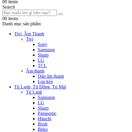
0
0 items
Search
0
0 items
Danh mục sản phẩm
Tivi, Âm Thanh
Tivi
Sony
Samsung
Sharp
LG
TCL
Âm thanh
Dàn âm thanh
Loa kéo
Tủ Lạnh, Tủ Đông, Tủ Mát
Tủ Lạnh
Samsung
LG
Sharp
Panasonic
Hitachi
Bosh
Beko