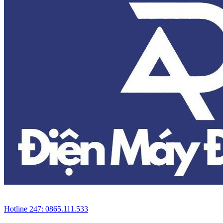
Hotline 247: 0865.111.533