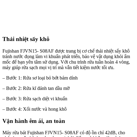
Thải nhiệt sấy khô
Fujishan FJVN15- S08AF được trang bị cơ chế thải nhiệt sấy khô
tránh nước đọng làm vi khuẩn phát triển, bảo vệ vật dụng khỏi ẩm
mốc để bạn yên tâm sử dụng. Với chu trình rửa tuần hoàn 4 vòng,
máy giúp rửa sạch mọi vị trí mà vẫn tiết kiệm nước tối ưu.
– Bước 1: Rửa sơ loại bỏ bớt bám dính
– Bước 2: Rửa kĩ đánh tan dầu mỡ
– Bước 3: Rửa sạch diệt vi khuẩn
– Bước 4: Xối nước và hong khô
Vận hành êm ái, an toàn
Máy rửa bát Fujishan FJVN15- S08AF có độ ồn chỉ 42dB, cho