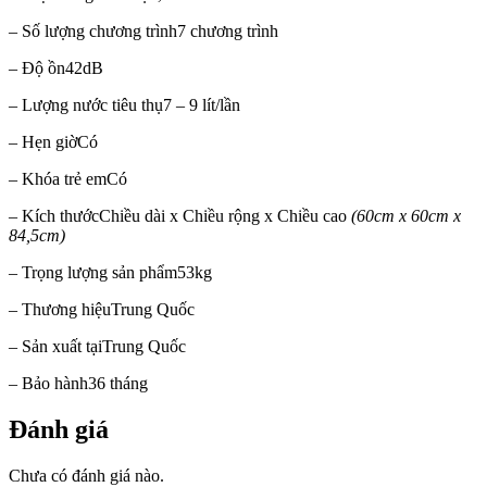
– Số lượng chương trình
7 chương trình
– Độ ồn
42dB
– Lượng nước tiêu thụ
7 – 9 lít/lần
– Hẹn giờ
Có
– Khóa trẻ em
Có
– Kích thước
Chiều dài x Chiều rộng x Chiều cao
(60cm x 60cm x
84,5cm)
– Trọng lượng sản phẩm
53kg
– Thương hiệu
Trung Quốc
– Sản xuất tại
Trung Quốc
– Bảo hành
36 tháng
Đánh giá
Chưa có đánh giá nào.