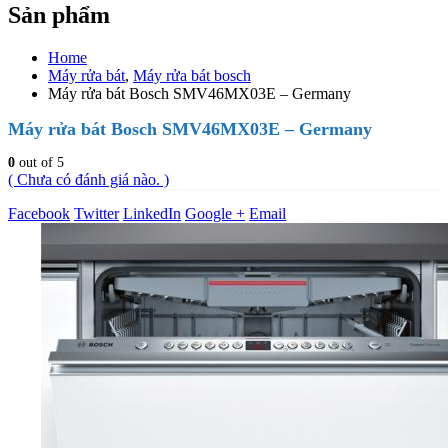
Sản phẩm
Home
Máy rửa bát
,
Máy rửa bát bosch
Máy rửa bát Bosch SMV46MX03E – Germany
Máy rửa bát Bosch SMV46MX03E – Germany
0
out of 5
( Chưa có đánh giá nào. )
Facebook
Twitter
LinkedIn
Google +
Email