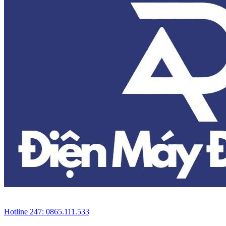
Hotline 247: 0865.111.533