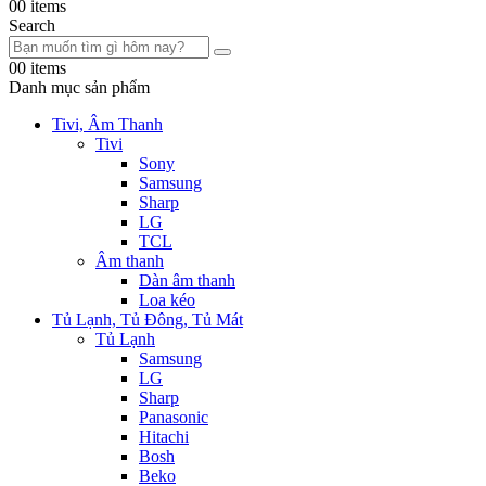
0
0 items
Search
0
0 items
Danh mục sản phẩm
Tivi, Âm Thanh
Tivi
Sony
Samsung
Sharp
LG
TCL
Âm thanh
Dàn âm thanh
Loa kéo
Tủ Lạnh, Tủ Đông, Tủ Mát
Tủ Lạnh
Samsung
LG
Sharp
Panasonic
Hitachi
Bosh
Beko