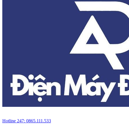
Hotline 247: 0865.111.533