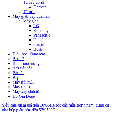
Tủ cấp đông
Denver
Tủ mát
Máy giặt, Sấy quần áo
Máy giặt
LG
Samsung
Panasonic
Hitachi
Casper
Bosh
Điều hòa, Quạt mát
Bếp từ
Bình nước nóng
Ấm siêu tốc
Bàn ủi
Bếp
Máy hút mùi
Máy rửa bát
Máy xay sinh tố
Đồ Gia Dụng
Siêu sale giảm giá đến 50%
Sale sốc các mùa trong năm, dụng cụ
nhà bếp giảm sốc đến 57%
HOT