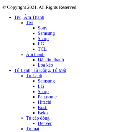
© Copyright 2021. All Rights Reserved.
Tivi, Âm Thanh
Tivi
Sony
Samsung
Sharp
LG
TCL
Âm thanh
Dàn âm thanh
Loa kéo
Tủ Lạnh, Tủ Đông, Tủ Mát
Tủ Lạnh
Samsung
LG
Sharp
Panasonic
Hitachi
Bosh
Beko
Tủ cấp đông
Denver
Tủ mát