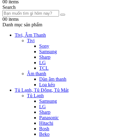
0
0 items
Search
0
0 items
Danh mục sản phẩm
Tivi, Âm Thanh
Tivi
Sony
Samsung
Sharp
LG
TCL
Âm thanh
Dàn âm thanh
Loa kéo
Tủ Lạnh, Tủ Đông, Tủ Mát
Tủ Lạnh
Samsung
LG
Sharp
Panasonic
Hitachi
Bosh
Beko