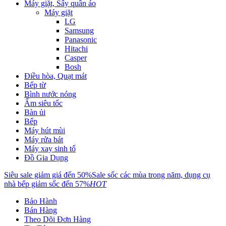
Máy giặt, Sấy quần áo
Máy giặt
LG
Samsung
Panasonic
Hitachi
Casper
Bosh
Điều hòa, Quạt mát
Bếp từ
Bình nước nóng
Ấm siêu tốc
Bàn ủi
Bếp
Máy hút mùi
Máy rửa bát
Máy xay sinh tố
Đồ Gia Dụng
Siêu sale giảm giá đến 50%
Sale sốc các mùa trong năm, dụng cụ
nhà bếp giảm sốc đến 57%
HOT
Bảo Hành
Bán Hàng
Theo Dõi Đơn Hàng