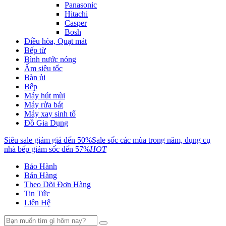
Panasonic
Hitachi
Casper
Bosh
Điều hòa, Quạt mát
Bếp từ
Bình nước nóng
Ấm siêu tốc
Bàn ủi
Bếp
Máy hút mùi
Máy rửa bát
Máy xay sinh tố
Đồ Gia Dụng
Siêu sale giảm giá đến 50%
Sale sốc các mùa trong năm, dụng cụ
nhà bếp giảm sốc đến 57%
HOT
Bảo Hành
Bán Hàng
Theo Dõi Đơn Hàng
Tin Tức
Liên Hệ