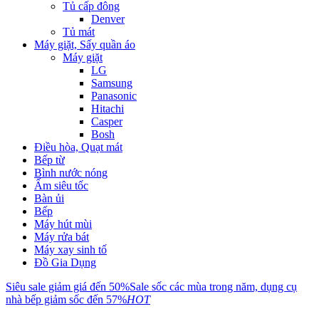
Tủ cấp đông
Denver
Tủ mát
Máy giặt, Sấy quần áo
Máy giặt
LG
Samsung
Panasonic
Hitachi
Casper
Bosh
Điều hòa, Quạt mát
Bếp từ
Bình nước nóng
Ấm siêu tốc
Bàn ủi
Bếp
Máy hút mùi
Máy rửa bát
Máy xay sinh tố
Đồ Gia Dụng
Siêu sale giảm giá đến 50%
Sale sốc các mùa trong năm, dụng cụ
nhà bếp giảm sốc đến 57%
HOT