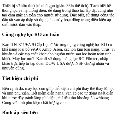
Thiết bị sở hữu thiết kế nhỏ gọn (giảm 33% thể tích). Tách biệt hệ
thống lọc và hệ thống điện, dễ dàng trong thao tác lắp đặt cũng như
tạo cảm giác an toàn cho người sử dụng. Đặc biệt, sử dụng công tắc
đấu tắt van áp thấp sử dụng cho máy hoạt động trong điều kiện áp
suất nước đàu vào thấp.
Công nghệ lọc RO an toàn
Karofi N-E119/A 9 Cấp Lọc được ứng dụng công nghệ lọc RO có
khả năng loại bỏ 99.9% Amip, Asen, các ion kim loại nặng, virus, vi
khuẩn và các tạp chất khác cho nguồn nước sau lọc hoàn toàn tinh
khiết. Máy lọc nước Karofi sử dụng màng lọc RO Filmtec, nhập
khẩu trực tiếp từ tập đoàn DOW-USA được NSF chứng nhận và
khuyên dùng.
Tiết kiệm chi phí
Bên cạnh đó, máy lọc còn giúp tiết kiệm chi phí thay thế thay lõi lọc
và linh phụ kiện. Tiết kiệm điện năng: van áp cao tự động ngắt điện
khi nước đầy tránh lãng phí điện, chỉ tiêu thụ khoảng 3 kw/tháng.
Cùng với linh phụ kiện chất lượng cao:
Bình áp siêu bền