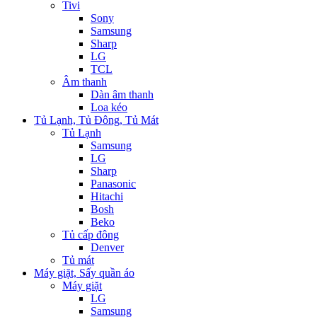
Tivi
Sony
Samsung
Sharp
LG
TCL
Âm thanh
Dàn âm thanh
Loa kéo
Tủ Lạnh, Tủ Đông, Tủ Mát
Tủ Lạnh
Samsung
LG
Sharp
Panasonic
Hitachi
Bosh
Beko
Tủ cấp đông
Denver
Tủ mát
Máy giặt, Sấy quần áo
Máy giặt
LG
Samsung