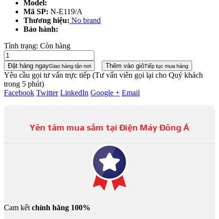
Model:
Mã SP:
N-E119/A
Thương hiệu:
No brand
Bảo hành:
Tình trạng:
Còn hàng
Đặt hàng ngay
Thêm vào giỏ
Giao hàng tận nơi
Tiếp tục mua hàng
Yêu cầu gọi tư vấn trực tiếp
(Tư vấn viên gọi lại cho Quý khách
trong 5 phút)
Facebook
Twitter
LinkedIn
Google +
Email
Yên tâm mua sắm tại Điện Máy Đông Á
Cam kết
chính hãng 100%