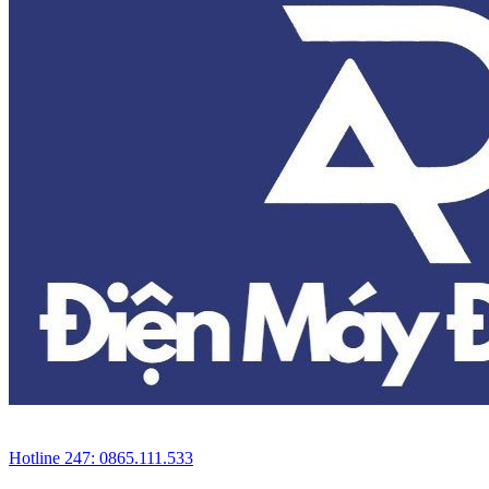
Hotline 247: 0865.111.533