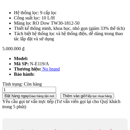
Hệ thống lọc: 9 cấp lọc
Công suất lọc: 10 L/H
Màng lọc RO Dow TW30-1812-50
Thiết kế thông minh, khoa học, nhỏ gọn (giảm 33% thể tích)
Tách biệt hệ thống lọc và hệ thống điện, dễ dàng trong thao
tác lắp đặt và sử dụng
5.000.000
₫
Model:
Mã SP:
N-E119/A
Thương hiệu:
No brand
Bảo hành:
Tình trạng:
Còn hàng
Đặt hàng ngay
Thêm vào giỏ
Giao hàng tận nơi
Tiếp tục mua hàng
Yêu cầu gọi tư vấn trực tiếp
(Tư vấn viên gọi lại cho Quý khách
trong 5 phút)