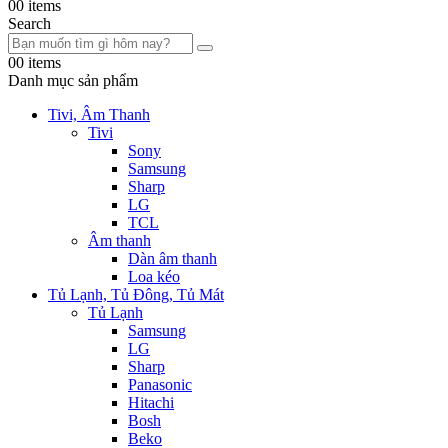
0
0 items
Search
0
0 items
Danh mục sản phẩm
Tivi, Âm Thanh
Tivi
Sony
Samsung
Sharp
LG
TCL
Âm thanh
Dàn âm thanh
Loa kéo
Tủ Lạnh, Tủ Đông, Tủ Mát
Tủ Lạnh
Samsung
LG
Sharp
Panasonic
Hitachi
Bosh
Beko