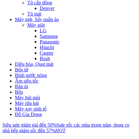
Tủ cấp đông
Denver
Tủ mát
Máy giặt, Sấy quần áo
Máy giặt
LG
Samsung
Panasonic
Hitachi
Casper
Bosh
Điều hòa, Quạt mát
Bếp từ
Bình nước nóng
Ấm siêu tốc
Bàn ủi
Bếp
Máy hút mùi
Máy rửa bát
Máy xay sinh tố
Đồ Gia Dụng
Siêu sale giảm giá đến 50%
Sale sốc các mùa trong năm, dụng cụ
nhà bếp giảm sốc đến 57%
HOT