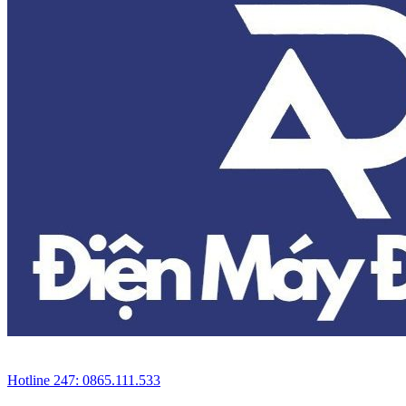
Hotline 247: 0865.111.533