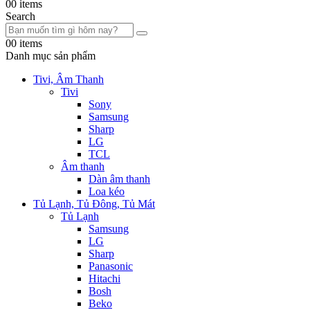
0
0 items
Search
0
0 items
Danh mục sản phẩm
Tivi, Âm Thanh
Tivi
Sony
Samsung
Sharp
LG
TCL
Âm thanh
Dàn âm thanh
Loa kéo
Tủ Lạnh, Tủ Đông, Tủ Mát
Tủ Lạnh
Samsung
LG
Sharp
Panasonic
Hitachi
Bosh
Beko