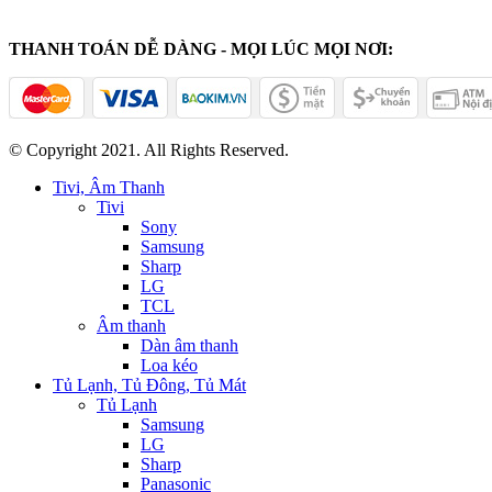
THANH TOÁN DỄ DÀNG - MỌI LÚC MỌI NƠI:
© Copyright 2021. All Rights Reserved.
Tivi, Âm Thanh
Tivi
Sony
Samsung
Sharp
LG
TCL
Âm thanh
Dàn âm thanh
Loa kéo
Tủ Lạnh, Tủ Đông, Tủ Mát
Tủ Lạnh
Samsung
LG
Sharp
Panasonic