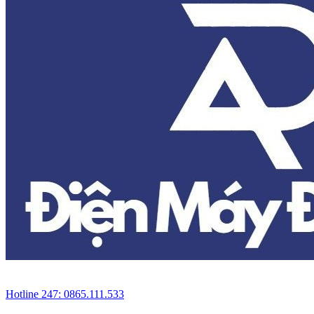
Hotline 247: 0865.111.533