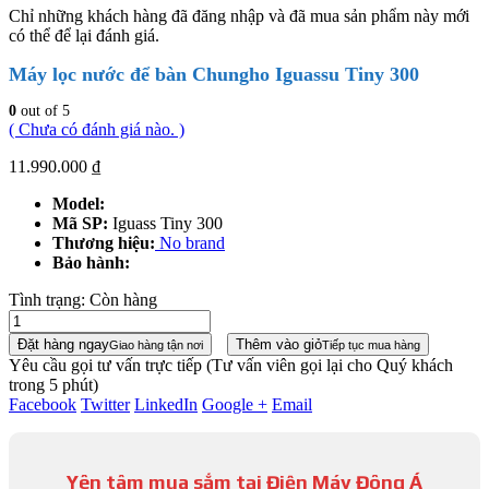
Chỉ những khách hàng đã đăng nhập và đã mua sản phẩm này mới
có thể để lại đánh giá.
Máy lọc nước để bàn Chungho Iguassu Tiny 300
0
out of 5
( Chưa có đánh giá nào. )
11.990.000
₫
Model:
Mã SP:
Iguass Tiny 300
Thương hiệu:
No brand
Bảo hành:
Tình trạng:
Còn hàng
Đặt hàng ngay
Thêm vào giỏ
Giao hàng tận nơi
Tiếp tục mua hàng
Yêu cầu gọi tư vấn trực tiếp
(Tư vấn viên gọi lại cho Quý khách
trong 5 phút)
Facebook
Twitter
LinkedIn
Google +
Email
Yên tâm mua sắm tại Điện Máy Đông Á