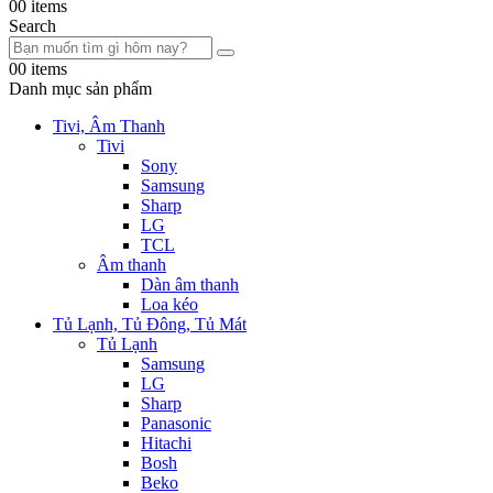
0
0 items
Search
0
0 items
Danh mục sản phẩm
Tivi, Âm Thanh
Tivi
Sony
Samsung
Sharp
LG
TCL
Âm thanh
Dàn âm thanh
Loa kéo
Tủ Lạnh, Tủ Đông, Tủ Mát
Tủ Lạnh
Samsung
LG
Sharp
Panasonic
Hitachi
Bosh
Beko