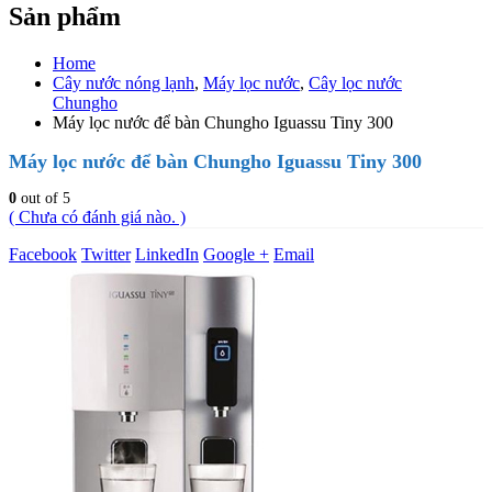
Sản phẩm
Home
Cây nước nóng lạnh
,
Máy lọc nước
,
Cây lọc nước
Chungho
Máy lọc nước để bàn Chungho Iguassu Tiny 300
Máy lọc nước để bàn Chungho Iguassu Tiny 300
0
out of 5
( Chưa có đánh giá nào. )
Facebook
Twitter
LinkedIn
Google +
Email