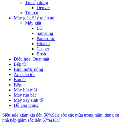
Tủ cấp đông
Denver
Tủ mát
Máy giặt, Sấy quần áo
Máy giặt
LG
Samsung
Panasonic
Hitachi
Casper
Bosh
Điều hòa, Quạt mát
Bếp từ
Bình nước nóng
Ấm siêu tốc
Bàn ủi
Bếp
Máy hút mùi
Máy rửa bát
Máy xay sinh tố
Đồ Gia Dụng
Siêu sale giảm giá đến 50%
Sale sốc các mùa trong năm, dụng cụ
nhà bếp giảm sốc đến 57%
HOT