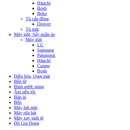
Hitachi
Bosh
Beko
Tủ cấp đông
Denver
Tủ mát
Máy giặt, Sấy quần áo
Máy giặt
LG
Samsung
Panasonic
Hitachi
Casper
Bosh
Điều hòa, Quạt mát
Bếp từ
Bình nước nóng
Ấm siêu tốc
Bàn ủi
Bếp
Máy hút mùi
Máy rửa bát
Máy xay sinh tố
Đồ Gia Dụng