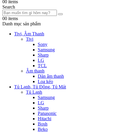
0
0 items
Search
0
0 items
Danh mục sản phẩm
Tivi, Âm Thanh
Tivi
Sony
Samsung
Sharp
LG
TCL
Âm thanh
Dàn âm thanh
Loa kéo
Tủ Lạnh, Tủ Đông, Tủ Mát
Tủ Lạnh
Samsung
LG
Sharp
Panasonic
Hitachi
Bosh
Beko