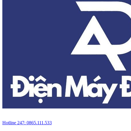
Hotline 247: 0865.111.533