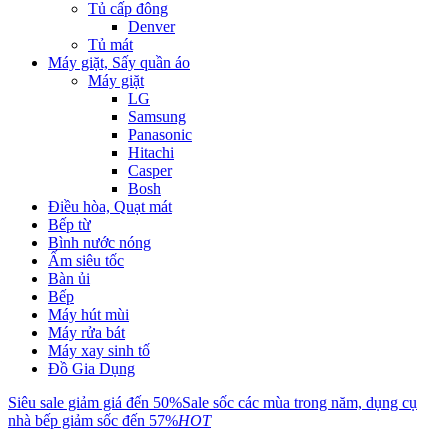
Tủ cấp đông
Denver
Tủ mát
Máy giặt, Sấy quần áo
Máy giặt
LG
Samsung
Panasonic
Hitachi
Casper
Bosh
Điều hòa, Quạt mát
Bếp từ
Bình nước nóng
Ấm siêu tốc
Bàn ủi
Bếp
Máy hút mùi
Máy rửa bát
Máy xay sinh tố
Đồ Gia Dụng
Siêu sale giảm giá đến 50%
Sale sốc các mùa trong năm, dụng cụ
nhà bếp giảm sốc đến 57%
HOT