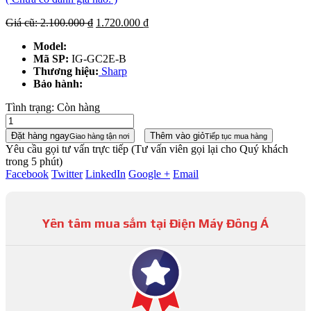
Giá
Giá
Giá cũ:
2.100.000
₫
1.720.000
₫
gốc
hiện
Model:
là:
tại
Mã SP:
IG-GC2E-B
2.100.000 ₫.
là:
Thương hiệu:
Sharp
1.720.000 ₫.
Bảo hành:
Tình trạng:
Còn hàng
Đặt hàng ngay
Thêm vào giỏ
Giao hàng tận nơi
Tiếp tục mua hàng
Yêu cầu gọi tư vấn trực tiếp
(Tư vấn viên gọi lại cho Quý khách
trong 5 phút)
Facebook
Twitter
LinkedIn
Google +
Email
Yên tâm mua sắm tại Điện Máy Đông Á