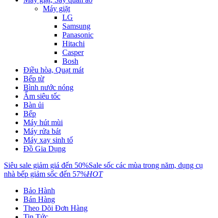
Máy giặt
LG
Samsung
Panasonic
Hitachi
Casper
Bosh
Điều hòa, Quạt mát
Bếp từ
Bình nước nóng
Ấm siêu tốc
Bàn ủi
Bếp
Máy hút mùi
Máy rửa bát
Máy xay sinh tố
Đồ Gia Dụng
Siêu sale giảm giá đến 50%
Sale sốc các mùa trong năm, dụng cụ
nhà bếp giảm sốc đến 57%
HOT
Bảo Hành
Bán Hàng
Theo Dõi Đơn Hàng
Tin Tức