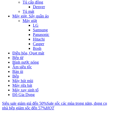
Tủ cấp đông
Denver
Tủ mát
Máy giặt, Sấy quần áo
Máy giặt
LG
Samsung
Panasonic
Hitachi
Casper
Bosh
Điều hòa, Quạt mát
Bếp từ
Bình nước nóng
Ấm siêu tốc
Bàn ủi
Bếp
Máy hút mùi
Máy rửa bát
Máy xay sinh tố
Đồ Gia Dụng
Siêu sale giảm giá đến 50%
Sale sốc các mùa trong năm, dụng cụ
nhà bếp giảm sốc đến 57%
HOT