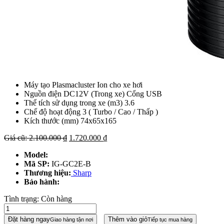
Máy tạo Plasmacluster Ion cho xe hơi
Nguồn điện DC12V (Trong xe) Cổng USB
Thể tích sử dụng trong xe (m3) 3.6
Chế độ hoạt động 3 ( Turbo / Cao / Thấp )
Kích thước (mm) 74x65x165
Giá
Giá
Giá cũ:
2.100.000
₫
1.720.000
₫
gốc
hiện
Model:
là:
tại
Mã SP:
IG-GC2E-B
2.100.000 ₫.
là:
Thương hiệu:
Sharp
1.720.000 ₫.
Bảo hành:
Tình trạng:
Còn hàng
Đặt hàng ngay
Thêm vào giỏ
Giao hàng tận nơi
Tiếp tục mua hàng