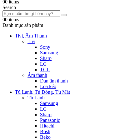
0
0 items
Search
0
0 items
Danh mục sản phẩm
Tivi, Âm Thanh
Tivi
Sony
Samsung
Sharp
LG
TCL
Âm thanh
Dàn âm thanh
Loa kéo
Tủ Lạnh, Tủ Đông, Tủ Mát
Tủ Lạnh
Samsung
LG
Sharp
Panasonic
Hitachi
Bosh
Beko