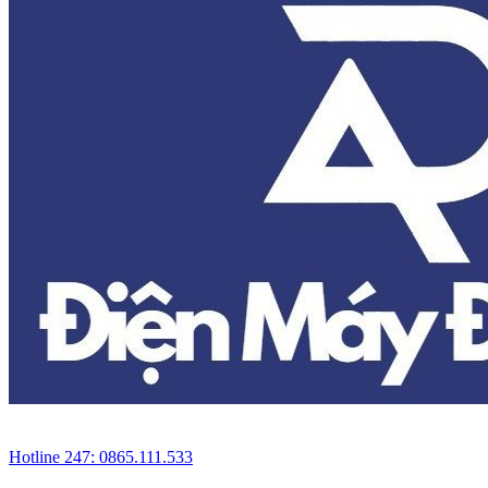
Hotline 247: 0865.111.533