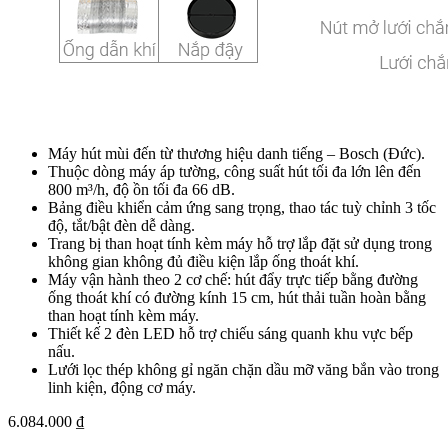
Máy hút mùi đến từ thương hiệu danh tiếng – Bosch (Đức).
Thuộc dòng máy áp tường, công suất hút tối đa lớn lên đến
800 m³/h, độ ồn tối đa 66 dB.
Bảng điều khiển cảm ứng sang trọng, thao tác tuỳ chỉnh 3 tốc
độ, tắt/bật đèn dễ dàng.
Trang bị than hoạt tính kèm máy hỗ trợ lắp đặt sử dụng trong
không gian không đủ điều kiện lắp ống thoát khí.
Máy vận hành theo 2 cơ chế: hút đẩy trực tiếp bằng đường
ống thoát khí có đường kính 15 cm, hút thải tuần hoàn bằng
than hoạt tính kèm máy.
Thiết kế 2 đèn LED hỗ trợ chiếu sáng quanh khu vực bếp
nấu.
Lưới lọc thép không gỉ ngăn chặn dầu mỡ văng bắn vào trong
linh kiện, động cơ máy.
6.084.000
₫