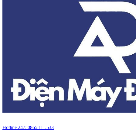
Hotline 247: 0865.111.533