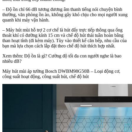
– Độ ồn chỉ 66 dB tương đương âm thanh tiếng nói chuyện bình
thường, văn phòng ồn ào, không gây khó chịu cho mọi người xung
quanh khi máy vận hành.
– Máy hút mùi hỗ trợ 2 cơ chế là hút đẩy trực tiếp thông qua ống
thoát khí có đường kính 15 cm và chế độ hút thải tuần hoàn bằng
than hoạt tính (đi kèm máy). Tùy vào thiết kế căn bếp, nhu cầu của
bạn mà lựa chọn cách lắp đặt theo chế độ hút thích hợp nhất.
Xem thêm: Độ ồn là gì? Cường độ tối đa con người nghe là bao
nhiêu dB?
Máy hút mùi áp tường Bosch DWBM98G50B – Loại động cơ,
công suất hoạt động, công suất hút, chế độ hút