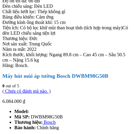
Độ ồn tối đa: 66 dB
Đèn chiếu sáng: Đèn LED
Chất liệu lưới lọc: Thép không gỉ
Bảng điều khiển: Cảm ứng
Đường kính ống thoát khí: 15 cm
Tiện ích: Có bộ lọc khử mùi than hoạt tính (tích hợp trong máy)Có
đèn LED chiếu sáng tiện lợi
Thương hiệu: Đức
Nơi sản xuất: Trung Quốc
Năm ra mắt: 2022
Kích thước, khối lượng: Ngang 89.8 cm – Cao 45 cm – Sâu 50.5
cm – Nặng 15.6 kg
Hãng: Bosch.
Máy hút mùi áp tường Bosch DWBM98G50B
0
out of 5
( Chưa có đánh giá nào. )
6.084.000
₫
Model:
Mã SP:
DWBM98G50B
Thương hiệu:
Bosch
Bảo hành:
Chính hãng