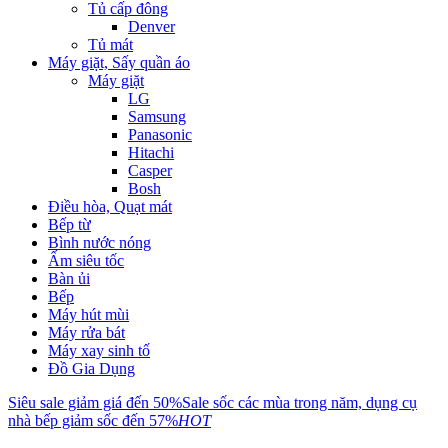
Tủ cấp đông
Denver
Tủ mát
Máy giặt, Sấy quần áo
Máy giặt
LG
Samsung
Panasonic
Hitachi
Casper
Bosh
Điều hòa, Quạt mát
Bếp từ
Bình nước nóng
Ấm siêu tốc
Bàn ủi
Bếp
Máy hút mùi
Máy rửa bát
Máy xay sinh tố
Đồ Gia Dụng
Siêu sale giảm giá đến 50%
Sale sốc các mùa trong năm, dụng cụ
nhà bếp giảm sốc đến 57%
HOT