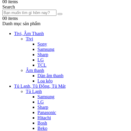
0
0 items
Search
0
0 items
Danh mục sản phẩm
Tivi, Âm Thanh
Tivi
Sony
Samsung
Sharp
LG
TCL
Âm thanh
Dàn âm thanh
Loa kéo
Tủ Lạnh, Tủ Đông, Tủ Mát
Tủ Lạnh
Samsung
LG
Sharp
Panasonic
Hitachi
Bosh
Beko