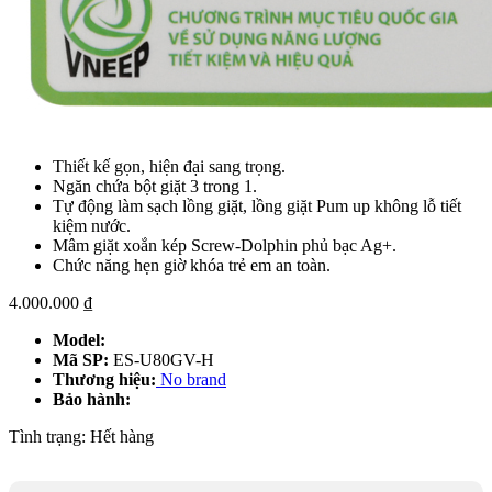
Thiết kế gọn, hiện đại sang trọng.
Ngăn chứa bột giặt 3 trong 1.
Tự động làm sạch lồng giặt, lồng giặt Pum up không lỗ tiết
kiệm nước.
Mâm giặt xoắn kép Screw-Dolphin phủ bạc Ag+.
Chức năng hẹn giờ khóa trẻ em an toàn.
4.000.000
₫
Model:
Mã SP:
ES-U80GV-H
Thương hiệu:
No brand
Bảo hành:
Tình trạng:
Hết hàng