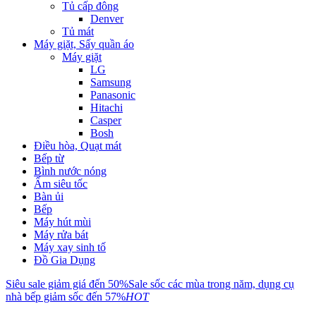
Tủ cấp đông
Denver
Tủ mát
Máy giặt, Sấy quần áo
Máy giặt
LG
Samsung
Panasonic
Hitachi
Casper
Bosh
Điều hòa, Quạt mát
Bếp từ
Bình nước nóng
Ấm siêu tốc
Bàn ủi
Bếp
Máy hút mùi
Máy rửa bát
Máy xay sinh tố
Đồ Gia Dụng
Siêu sale giảm giá đến 50%
Sale sốc các mùa trong năm, dụng cụ
nhà bếp giảm sốc đến 57%
HOT