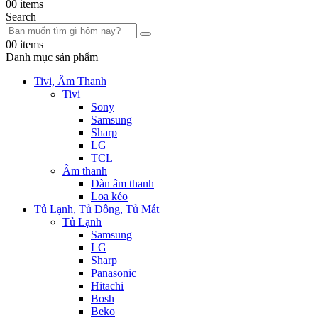
0
0 items
Search
0
0 items
Danh mục sản phẩm
Tivi, Âm Thanh
Tivi
Sony
Samsung
Sharp
LG
TCL
Âm thanh
Dàn âm thanh
Loa kéo
Tủ Lạnh, Tủ Đông, Tủ Mát
Tủ Lạnh
Samsung
LG
Sharp
Panasonic
Hitachi
Bosh
Beko