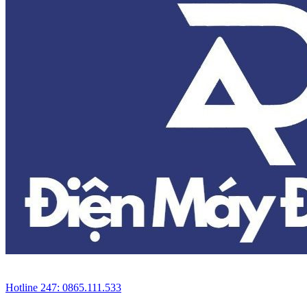
Hotline 247: 0865.111.533