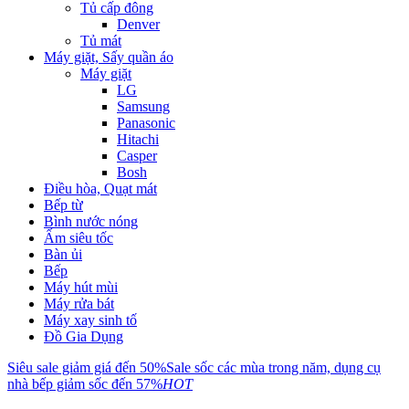
Tủ cấp đông
Denver
Tủ mát
Máy giặt, Sấy quần áo
Máy giặt
LG
Samsung
Panasonic
Hitachi
Casper
Bosh
Điều hòa, Quạt mát
Bếp từ
Bình nước nóng
Ấm siêu tốc
Bàn ủi
Bếp
Máy hút mùi
Máy rửa bát
Máy xay sinh tố
Đồ Gia Dụng
Siêu sale giảm giá đến 50%
Sale sốc các mùa trong năm, dụng cụ
nhà bếp giảm sốc đến 57%
HOT