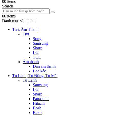
0
0 items
Search
0
0 items
Danh mục sản phẩm
Tivi, Âm Thanh
Tivi
Sony
Samsung
Sharp
LG
TCL
Âm thanh
Dàn âm thanh
Loa kéo
Tủ Lạnh, Tủ Đông, Tủ Mát
Tủ Lạnh
Samsung
LG
Sharp
Panasonic
Hitachi
Bosh
Beko