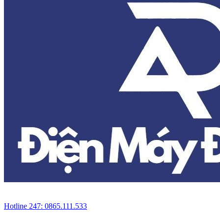
Hotline 247: 0865.111.533