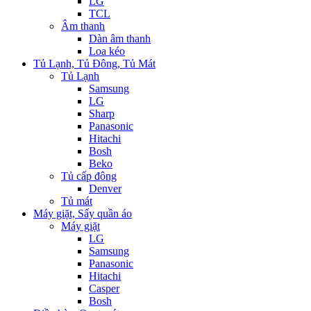
LG
TCL
Âm thanh
Dàn âm thanh
Loa kéo
Tủ Lạnh, Tủ Đông, Tủ Mát
Tủ Lạnh
Samsung
LG
Sharp
Panasonic
Hitachi
Bosh
Beko
Tủ cấp đông
Denver
Tủ mát
Máy giặt, Sấy quần áo
Máy giặt
LG
Samsung
Panasonic
Hitachi
Casper
Bosh