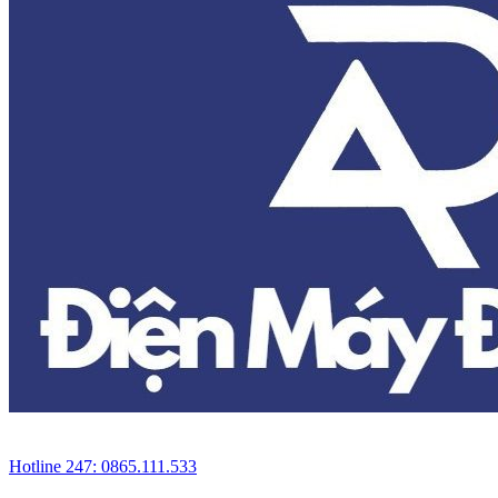
Hotline 247: 0865.111.533