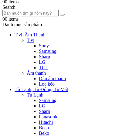
0
0 items
Search
0
0 items
Danh mục sản phẩm
Tivi, Âm Thanh
Tivi
Sony
Samsung
Sharp
LG
TCL
Âm thanh
Dàn âm thanh
Loa kéo
Tủ Lạnh, Tủ Đông, Tủ Mát
Tủ Lạnh
Samsung
LG
Sharp
Panasonic
Hitachi
Bosh
Beko