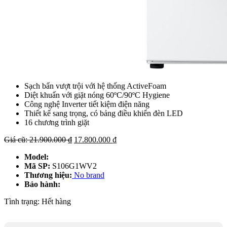
Sạch bẩn vượt trội với hệ thống ActiveFoam
Diệt khuẩn với giặt nóng 60ºC/90ºC Hygiene
Công nghệ Inverter tiết kiệm điện năng
Thiết kế sang trọng, có bảng điều khiển đèn LED
16 chương trình giặt
Giá
Giá
Giá cũ:
21.900.000
₫
17.800.000
₫
gốc
hiện
Model:
là:
tại
Mã SP:
S106G1WV2
21.900.000 ₫.
là:
Thương hiệu:
No brand
17.800.000 ₫.
Bảo hành:
Tình trạng:
Hết hàng