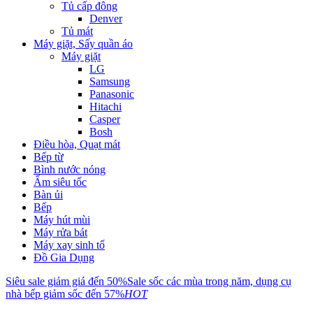
Tủ cấp đông
Denver
Tủ mát
Máy giặt, Sấy quần áo
Máy giặt
LG
Samsung
Panasonic
Hitachi
Casper
Bosh
Điều hòa, Quạt mát
Bếp từ
Bình nước nóng
Ấm siêu tốc
Bàn ủi
Bếp
Máy hút mùi
Máy rửa bát
Máy xay sinh tố
Đồ Gia Dụng
Siêu sale giảm giá đến 50%
Sale sốc các mùa trong năm, dụng cụ
nhà bếp giảm sốc đến 57%
HOT