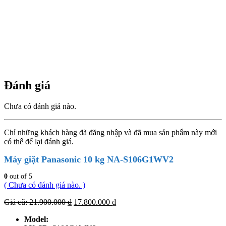
Đánh giá
Chưa có đánh giá nào.
Chỉ những khách hàng đã đăng nhập và đã mua sản phẩm này mới
có thể để lại đánh giá.
Máy giặt Panasonic 10 kg NA-S106G1WV2
0
out of 5
( Chưa có đánh giá nào. )
Giá
Giá
Giá cũ:
21.900.000
₫
17.800.000
₫
gốc
hiện
Model:
là:
tại