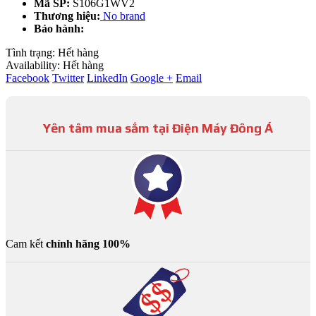
Mã SP:
S106G1WV2
21.900.000 ₫.
là:
Thương hiệu:
No brand
17.800.000 ₫.
Bảo hành:
Tình trạng:
Hết hàng
Availability:
Hết hàng
Facebook
Twitter
LinkedIn
Google +
Email
Yên tâm mua sắm tại Điện Máy Đông Á
Cam kết
chính hãng 100%