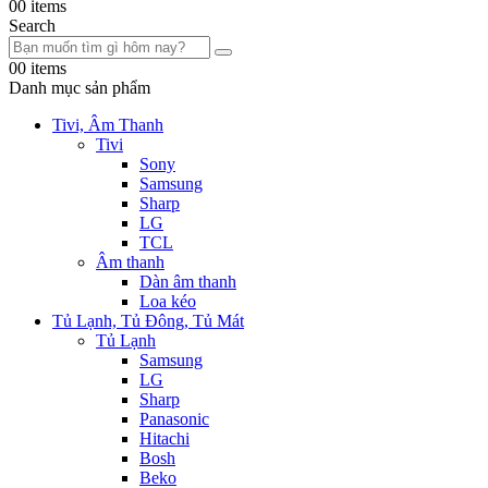
0
0 items
Search
0
0 items
Danh mục sản phẩm
Tivi, Âm Thanh
Tivi
Sony
Samsung
Sharp
LG
TCL
Âm thanh
Dàn âm thanh
Loa kéo
Tủ Lạnh, Tủ Đông, Tủ Mát
Tủ Lạnh
Samsung
LG
Sharp
Panasonic
Hitachi
Bosh
Beko