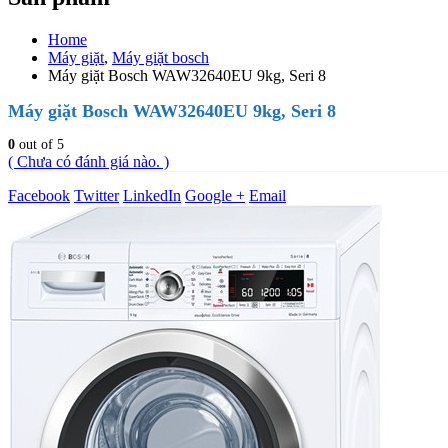
Home
Máy giặt
,
Máy giặt bosch
Máy giặt Bosch WAW32640EU 9kg, Seri 8
Máy giặt Bosch WAW32640EU 9kg, Seri 8
0
out of 5
( Chưa có đánh giá nào. )
Facebook
Twitter
LinkedIn
Google +
Email