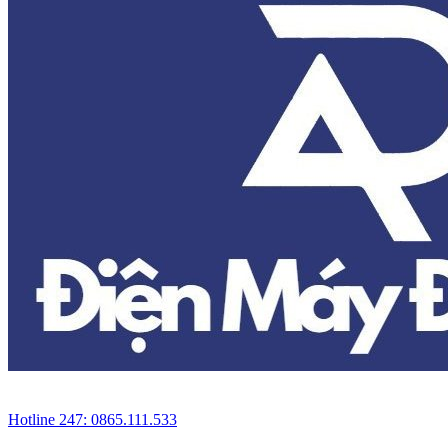
Hotline 247: 0865.111.533