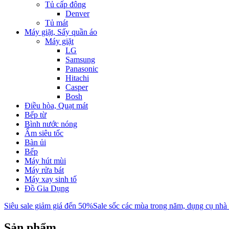
Tủ cấp đông
Denver
Tủ mát
Máy giặt, Sấy quần áo
Máy giặt
LG
Samsung
Panasonic
Hitachi
Casper
Bosh
Điều hòa, Quạt mát
Bếp từ
Bình nước nóng
Ấm siêu tốc
Bàn ủi
Bếp
Máy hút mùi
Máy rửa bát
Máy xay sinh tố
Đồ Gia Dụng
Siêu sale giảm giá đến 50%
Sale sốc các mùa trong năm, dụng cụ nhà
Sản phẩm