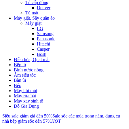
Tủ cấp đông
Denver
Tủ mát
Máy giặt, Sấy quần áo
Máy giặt
LG
Samsung
Panasonic
Hitachi
Casper
Bosh
Điều hòa, Quạt mát
Bếp từ
Bình nước nóng
Ấm siêu tốc
Bàn ủi
Bếp
Máy hút mùi
Máy rửa bát
Máy xay sinh tố
Đồ Gia Dụng
Siêu sale giảm giá đến 50%
Sale sốc các mùa trong năm, dụng cụ
nhà bếp giảm sốc đến 57%
HOT