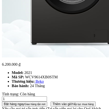
6.200.000
₫
Model:
2021
Mã SP:
WCV9614XB0STM
Thương hiệu:
Beko
Bảo hành:
24 Tháng
Tình trạng:
Còn hàng
Đặt hàng ngay
Thêm vào giỏ
Giao hàng tận nơi
Tiếp tục mua hàng
Yêu cầu gọi tư vấn trực tiếp
(Tư vấn viên gọi lại cho Quý khách