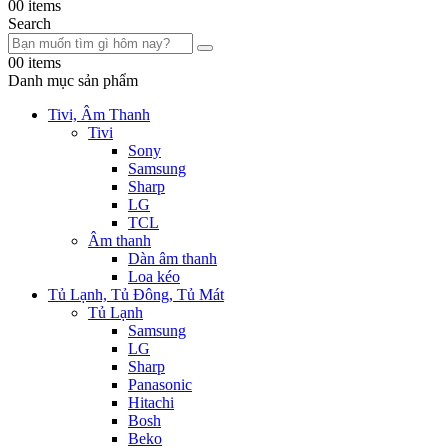
0
0 items
Search
0
0 items
Danh mục sản phẩm
Tivi, Âm Thanh
Tivi
Sony
Samsung
Sharp
LG
TCL
Âm thanh
Dàn âm thanh
Loa kéo
Tủ Lạnh, Tủ Đông, Tủ Mát
Tủ Lạnh
Samsung
LG
Sharp
Panasonic
Hitachi
Bosh
Beko