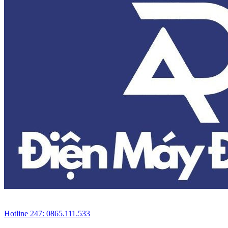
Hotline 247: 0865.111.533