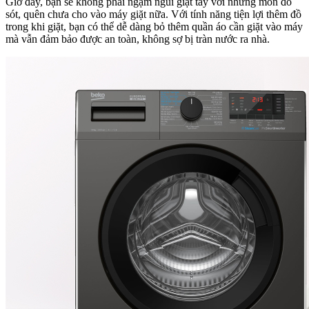
Giờ đây, bạn sẽ không phải ngậm ngùi giặt tay với những món đồ
sót, quên chưa cho vào máy giặt nữa. Với tính năng tiện lợi thêm đồ
trong khi giặt, bạn có thể dễ dàng bỏ thêm quần áo cần giặt vào máy
mà vẫn đảm bảo được an toàn, không sợ bị tràn nước ra nhà.