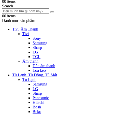
0
0 items
Search
0
0 items
Danh mục sản phẩm
Tivi, Âm Thanh
Tivi
Sony
Samsung
Sharp
LG
TCL
Âm thanh
Dàn âm thanh
Loa kéo
Tủ Lạnh, Tủ Đông, Tủ Mát
Tủ Lạnh
Samsung
LG
Sharp
Panasonic
Hitachi
Bosh
Beko