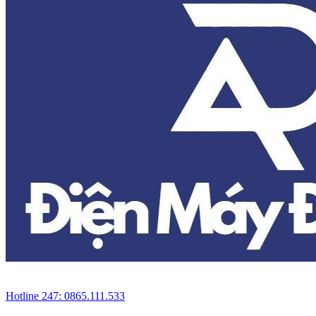
Hotline 247: 0865.111.533