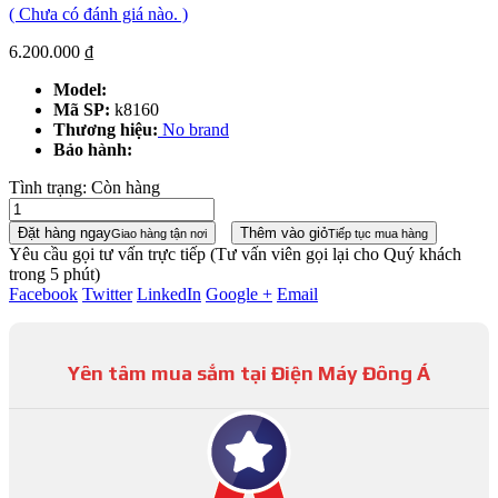
( Chưa có đánh giá nào. )
6.200.000
₫
Model:
Mã SP:
k8160
Thương hiệu:
No brand
Bảo hành:
Tình trạng:
Còn hàng
Đặt hàng ngay
Thêm vào giỏ
Giao hàng tận nơi
Tiếp tục mua hàng
Yêu cầu gọi tư vấn trực tiếp
(Tư vấn viên gọi lại cho Quý khách
trong 5 phút)
Facebook
Twitter
LinkedIn
Google +
Email
Yên tâm mua sắm tại Điện Máy Đông Á