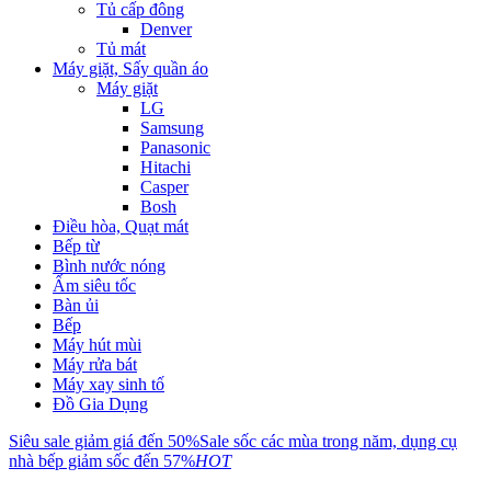
Tủ cấp đông
Denver
Tủ mát
Máy giặt, Sấy quần áo
Máy giặt
LG
Samsung
Panasonic
Hitachi
Casper
Bosh
Điều hòa, Quạt mát
Bếp từ
Bình nước nóng
Ấm siêu tốc
Bàn ủi
Bếp
Máy hút mùi
Máy rửa bát
Máy xay sinh tố
Đồ Gia Dụng
Siêu sale giảm giá đến 50%
Sale sốc các mùa trong năm, dụng cụ
nhà bếp giảm sốc đến 57%
HOT