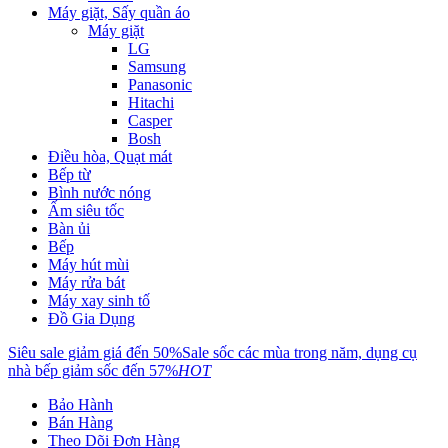
Máy giặt, Sấy quần áo
Máy giặt
LG
Samsung
Panasonic
Hitachi
Casper
Bosh
Điều hòa, Quạt mát
Bếp từ
Bình nước nóng
Ấm siêu tốc
Bàn ủi
Bếp
Máy hút mùi
Máy rửa bát
Máy xay sinh tố
Đồ Gia Dụng
Siêu sale giảm giá đến 50%
Sale sốc các mùa trong năm, dụng cụ
nhà bếp giảm sốc đến 57%
HOT
Bảo Hành
Bán Hàng
Theo Dõi Đơn Hàng