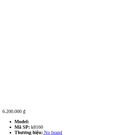
6.200.000
₫
Model:
Mã SP:
k8160
Thương hiệu:
No brand