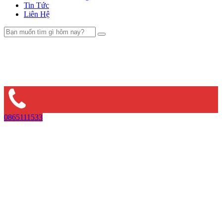
Tin Tức
Liên Hệ
0865111533