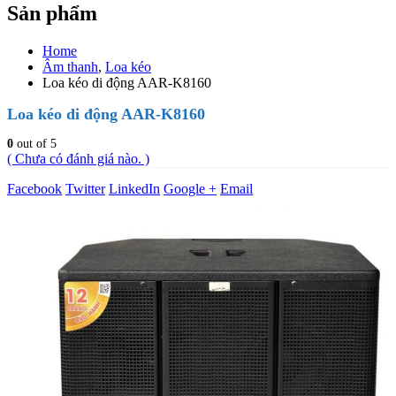
Sản phẩm
Home
Âm thanh
,
Loa kéo
Loa kéo di động AAR-K8160
Loa kéo di động AAR-K8160
0
out of 5
( Chưa có đánh giá nào. )
Facebook
Twitter
LinkedIn
Google +
Email