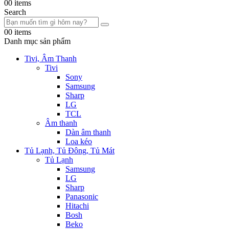
0
0 items
Search
0
0 items
Danh mục sản phẩm
Tivi, Âm Thanh
Tivi
Sony
Samsung
Sharp
LG
TCL
Âm thanh
Dàn âm thanh
Loa kéo
Tủ Lạnh, Tủ Đông, Tủ Mát
Tủ Lạnh
Samsung
LG
Sharp
Panasonic
Hitachi
Bosh
Beko