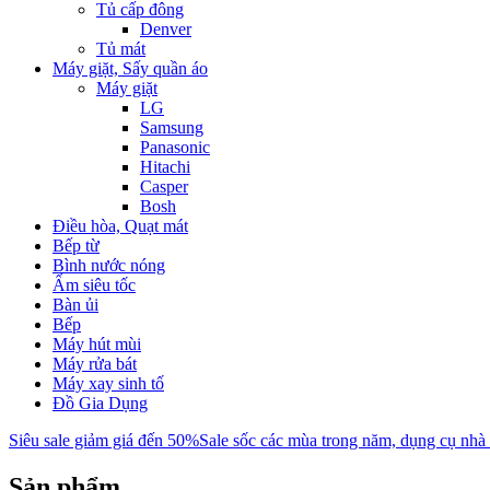
Tủ cấp đông
Denver
Tủ mát
Máy giặt, Sấy quần áo
Máy giặt
LG
Samsung
Panasonic
Hitachi
Casper
Bosh
Điều hòa, Quạt mát
Bếp từ
Bình nước nóng
Ấm siêu tốc
Bàn ủi
Bếp
Máy hút mùi
Máy rửa bát
Máy xay sinh tố
Đồ Gia Dụng
Siêu sale giảm giá đến 50%
Sale sốc các mùa trong năm, dụng cụ nhà
Sản phẩm