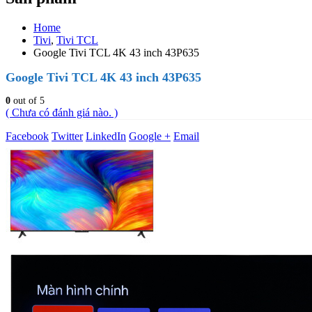
Home
Tivi
,
Tivi TCL
Google Tivi TCL 4K 43 inch 43P635
Google Tivi TCL 4K 43 inch 43P635
0
out of 5
( Chưa có đánh giá nào. )
Facebook
Twitter
LinkedIn
Google +
Email