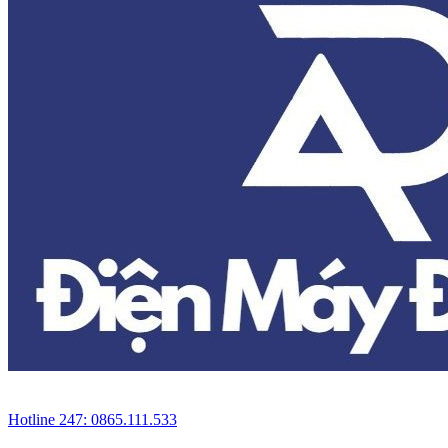
Hotline 247: 0865.111.533