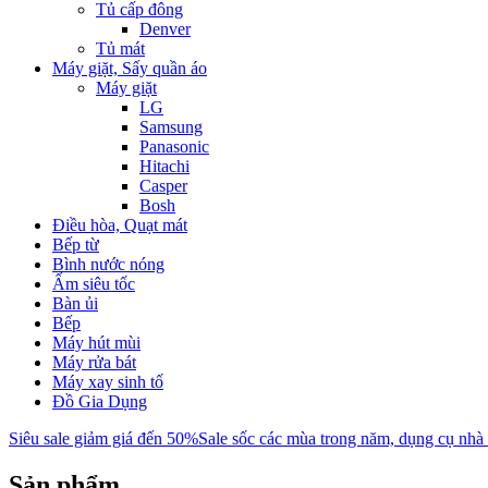
Tủ cấp đông
Denver
Tủ mát
Máy giặt, Sấy quần áo
Máy giặt
LG
Samsung
Panasonic
Hitachi
Casper
Bosh
Điều hòa, Quạt mát
Bếp từ
Bình nước nóng
Ấm siêu tốc
Bàn ủi
Bếp
Máy hút mùi
Máy rửa bát
Máy xay sinh tố
Đồ Gia Dụng
Siêu sale giảm giá đến 50%
Sale sốc các mùa trong năm, dụng cụ nhà
Sản phẩm