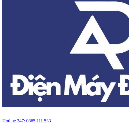
Hotline 247: 0865.111.533