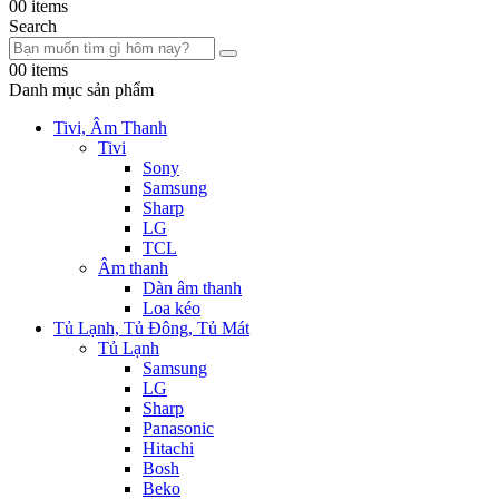
0
0 items
Search
0
0 items
Danh mục sản phẩm
Tivi, Âm Thanh
Tivi
Sony
Samsung
Sharp
LG
TCL
Âm thanh
Dàn âm thanh
Loa kéo
Tủ Lạnh, Tủ Đông, Tủ Mát
Tủ Lạnh
Samsung
LG
Sharp
Panasonic
Hitachi
Bosh
Beko